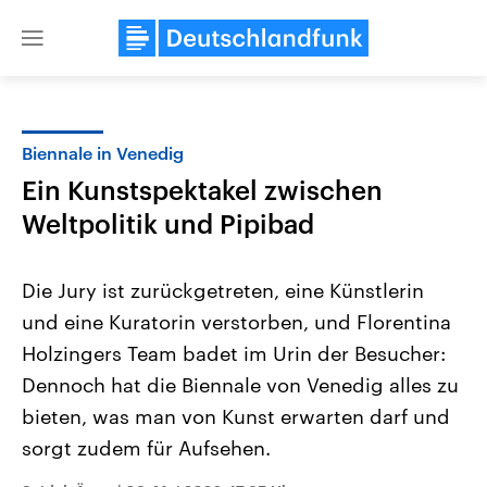
Close
menu
Biennale in Venedig
Themen
Ein Kunstspektakel zwischen
Weltpolitik und Pipibad
Die Jury ist zurückgetreten, eine Künstlerin
und eine Kuratorin verstorben, und Florentina
Holzingers Team badet im Urin der Besucher:
Landtagswahl Sachsen-Anhalt
USA
Dennoch hat die Biennale von Venedig alles zu
2026
Aktuelle Beiträge, Analys
bieten, was man von Kunst erwarten darf und
Alle Informationen
Hintergründe
Sachsen-Anhalt wählt am 6.
Wirtschaftlich und militäri
sorgt zudem für Aufsehen.
September 2026 einen neuen
gehören die Vereinigten S
Landtag. Seit 2021 wird das
den mächtigsten Ländern 
Bundesland von einer Koalition aus
mit großem Einfluss auf d