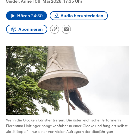
Seidel, Änne
|
08. Mai 2026, 17:35 Uhr
CDU, SPD und FDP regiert.-
aktuelle Weltgeschehen.
Umfragen, Prognosen,
Wahlprogramme, aktuelle Berichte
Hören
24:39
Audio herunterladen
Sendungen
Programm
Podcasts
und Hintergründe zu den Parteien
und Kandidaten der anstehenden
Wahl.
Abonnieren
Link
Email
Audio-Archiv
kopieren/teilen
Wenn die Glocken Künstler tragen: Die österreichische Performerin
Florentina Holzinger hängt kopfüber in einer Glocke und fungiert selbst
als „Klöppel“ – nur einer von vielen Aufregern der diesjährigen