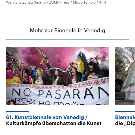
Weltkunstschau (Imago / ZUMA Press / Mirco Toniolo / Agf)
Mehr zur Biennale in Venedig
61. Kunstbiennale von Venedig
Biennal
Kulturkämpfe überschatten die Kunst
die „Di