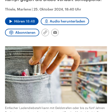
CDU, SPD und FDP regiert.-
aktuelle Weltgeschehen.
Umfragen, Prognosen,
Thiele, Marlene
|
25. Oktober 2024, 18:40 Uhr
Wahlprogramme, aktuelle Berichte
Sendungen
Programm
Podcasts
und Hintergründe zu den Parteien
und Kandidaten der anstehenden
Hören
18:48
Audio herunterladen
Wahl.
Audio-Archiv
Abonnieren
Link
Email
kopieren/teilen
Einfacher Ladendiebstahl kann mit Geldstrafen oder bis zu fünf Jahren