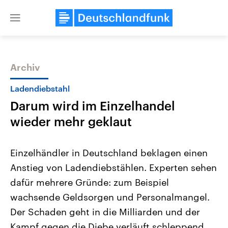
Close
menu
Archiv
Themen
Ladendiebstahl
Darum wird im Einzelhandel
wieder mehr geklaut
Einzelhändler in Deutschland beklagen einen
Anstieg von Ladendiebstählen. Experten sehen
Landtagswahl Sachsen-Anhalt
USA
dafür mehrere Gründe: zum Beispiel
2026
Aktuelle Beiträge, Analys
Alle Informationen
Hintergründe
wachsende Geldsorgen und Personalmangel.
Sachsen-Anhalt wählt am 6.
Wirtschaftlich und militäri
September 2026 einen neuen
gehören die Vereinigten S
Der Schaden geht in die Milliarden und der
Landtag. Seit 2021 wird das
den mächtigsten Ländern 
Kampf gegen die Diebe verläuft schleppend.
Bundesland von einer Koalition aus
mit großem Einfluss auf d