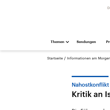
D
Themen
Sendungen
P
Die Nachrichten
Politik
/
Startseite
Informationen am Morge
Hörspiel und Feature
Musik
Nahostkonflikt
Kritik an 
Landtagswahl Sachsen-
USA
Anhalt 2026
Aktuel