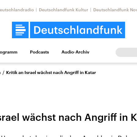
eutschlandradio
Deutschlandfunk Kultur
Deutschlandfunk No
rogramm
Podcasts
Audio-Archiv
Wirtschaft
Wissen
Kultur
Europa
Gesellschaf
/
n
Kritik an Israel wächst nach Angriff in Katar
Israel wächst nach Angriff in 
Nahostkonflikt
Iran
le Beiträge,
Aktuelle Lage und
Aktuelle Lage und