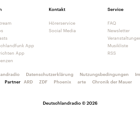
n
Kontakt
Service
tream
Hörerservice
FAQ
os
Social Media
Newsletter
asts
Veranstaltunge
schlandfunk App
Musikliste
richten App
RSS
uenzen
landradio
Datenschutzerklärung
Nutzungsbedingungen
I
Partner
ARD
ZDF
Phoenix
arte
Chronik der Mauer
Deutschlandradio © 2026