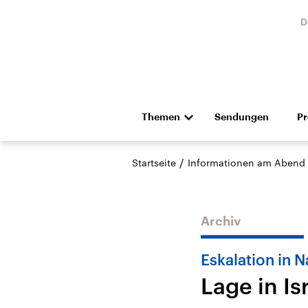
D
Themen
Sendungen
P
Die Nachrichten
Politik
/
Startseite
Informationen am Abend
Hörspiel und Feature
Musik
Archiv
Eskalation in 
Lage in Is
Landtagswahl Sachsen-
USA
Anhalt 2026
Aktuel