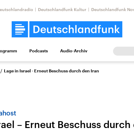
eutschlandradio
Deutschlandfunk Kultur
Deutschlandfunk No
rogramm
Podcasts
Audio-Archiv
Wirtschaft
Wissen
Kultur
Europa
Gesellschaf
/
Lage in Israel - Erneut Beschuss durch den Iran
Nahost
rael – Erneut Beschuss durch
Nahostkonflikt
Iran
le Beiträge,
Aktuelle Lage und
Aktuelle Lage und