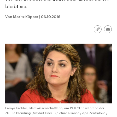
aktuelle Weltgeschehen.
Diese wird wie die Hisboll
bleibt sie.
Libanon vom Iran unterstüt
Sendungen
Programm
Podcasts
Von Moritz Küpper
|
06.10.2016
Audio-Archiv
Link
Emai
kopieren/te
Lamya Kaddor, Islamwissenschaftlerin, am 19.11.2015 während der
ZDF-Talksendung „Maybrit Illner“. (picture alliance / dpa-Zentralbild /