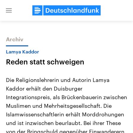
Close
menu
Archiv
Themen
Lamya Kaddor
Reden statt schweigen
Die Religionslehrerin und Autorin Lamya
Kaddor erhält den Duisburger
Integrationspreis, als Brückenbauerin zwischen
USA
Nahostkonflikt
Muslimen und Mehrheitsgesellschaft. Die
Aktuelle Beiträge, Analysen und
Aktuelle Lage und Hinter
Der Überfall der palästine
Hintergründe
Islamwissenschaftlerin erhält Morddrohungen
Wirtschaftlich und militärisch
Terrororganisation Hamas
und ist inzwischen beurlaubt. Bei ihrer These
gehören die Vereinigten Staaten zu
Oktober 2023 auf Israel ha
den mächtigsten Ländern der Erde,
Region wieder die Gewalt 
von der Bringschuld gegenüber Einwanderern
mit großem Einfluss auf das
Israel möchte die Hamas z