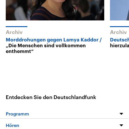
Archiv
Archiv
Morddrohungen gegen Lamya Kaddor
Deutsc
„Die Menschen sind vollkommen
hierzula
enthemmt“
Entdecken Sie den Deutschlandfunk
Programm
Programm
Hören