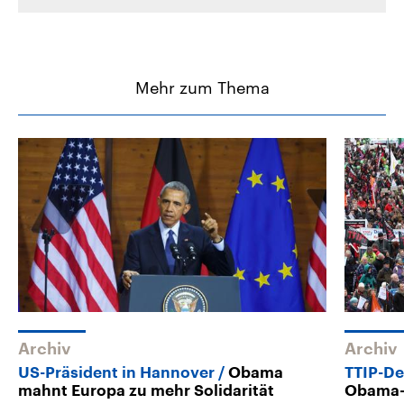
Mehr zum Thema
Archiv
Archiv
US-Präsident in Hannover
Obama
TTIP-D
mahnt Europa zu mehr Solidarität
Obama-