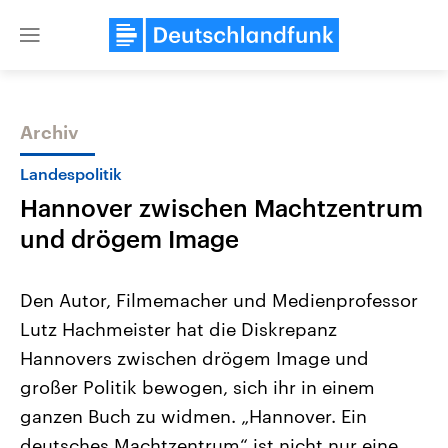
Close
menu
Archiv
Themen
Landespolitik
Hannover zwischen Machtzentrum
und drögem Image
Den Autor, Filmemacher und Medienprofessor
Lutz Hachmeister hat die Diskrepanz
Landtagswahl Sachsen-Anhalt
USA
Hannovers zwischen drögem Image und
2026
Aktuelle Beiträge, Analys
Alle Informationen
Hintergründe
großer Politik bewogen, sich ihr in einem
Sachsen-Anhalt wählt am 6.
Wirtschaftlich und militäri
September 2026 einen neuen
gehören die Vereinigten S
ganzen Buch zu widmen. „Hannover. Ein
Landtag. Seit 2021 wird das
den mächtigsten Ländern 
deutsches Machtzentrum“ ist nicht nur eine
Bundesland von einer Koalition aus
mit großem Einfluss auf d