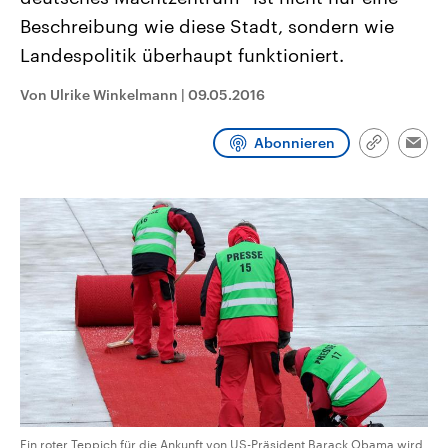
CDU, SPD und FDP regiert.-
aktuelle Weltgeschehen.
Beschreibung wie diese Stadt, sondern wie
Umfragen, Prognosen,
Wahlprogramme, aktuelle Berichte
Landespolitik überhaupt funktioniert.
Sendungen
Programm
Podcasts
und Hintergründe zu den Parteien
und Kandidaten der anstehenden
Wahl.
Von Ulrike Winkelmann
|
09.05.2016
Audio-Archiv
Abonnieren
Link
Emai
kopieren/te
Ein roter Teppich für die Ankunft von US-Präsident Barack Obama wird