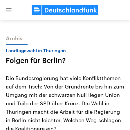
Close
menu
Archiv
Themen
Landtagswahl in Thüringen
Folgen für Berlin?
Die Bundesregierung hat viele Konfliktthemen
auf dem Tisch: Von der Grundrente bis hin zum
Umgang mit der schwarzen Null liegen Union
Landtagswahl Sachsen-Anhalt
USA
und Teile der SPD über Kreuz. Die Wahl in
2026
Aktuelle Beiträge, Analys
Alle Informationen
Thüringen macht die Arbeit für die Regierung
Hintergründe
Sachsen-Anhalt wählt am 6.
Wirtschaftlich und militäri
in Berlin nicht leichter. Welchen Weg schlagen
September 2026 einen neuen
gehören die Vereinigten S
Landtag. Seit 2021 wird das
den mächtigsten Ländern 
die Koalitionäre ein?
Bundesland von einer Koalition aus
mit großem Einfluss auf d