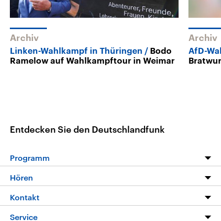
Archiv
Archiv
Linken-Wahlkampf in Thüringen
Bodo
AfD-Wa
Ramelow auf Wahlkampftour in Weimar
Bratwur
Entdecken Sie den Deutschlandfunk
Programm
Programm
Hören
Alle Sendungen
Livestream
Kontakt
Die Nachrichten
Audios
Hörerservice
Service