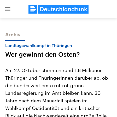
Close
menu
Archiv
Themen
Landtagswahlkampf in Thüringen
Wer gewinnt den Osten?
Am 27. Oktober stimmen rund 1,8 Millionen
Thüringer und Thüringerinnen darüber ab, ob
die bundesweit erste rot-rot-grüne
Landtagswahl Sachsen-Anhalt
USA
Landesregierung im Amt bleiben kann. 30
2026
Aktuelle Beiträge, Analys
Alle Informationen
Jahre nach dem Mauerfall spielen im
Hintergründe
Sachsen-Anhalt wählt am 6.
Wirtschaftlich und militäri
Wahlkampf Ostidentität und ein kritischer
September 2026 einen neuen
gehören die Vereinigten S
Landtag. Seit 2021 wird das
den mächtigsten Ländern 
Blick auf die Nachwendezeit eine große Rolle.
Bundesland von einer Koalition aus
mit großem Einfluss auf d