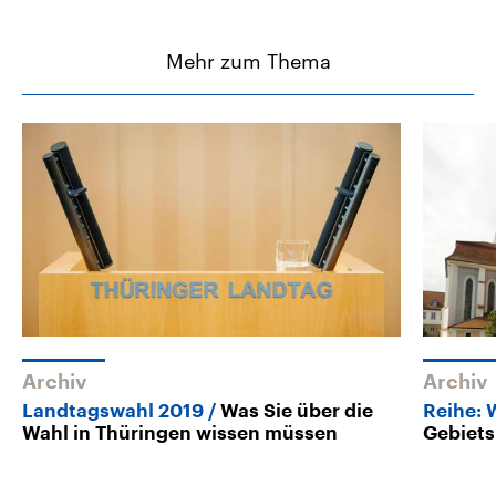
Mehr zum Thema
Archiv
Archiv
Landtagswahl 2019
Was Sie über die
Reihe: 
Wahl in Thüringen wissen müssen
Gebiets