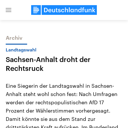
Close
menu
Archiv
Themen
Landtagswahl
Sachsen-Anhalt droht der
Rechtsruck
Eine Siegerin der Landtagswahl in Sachsen-
Anhalt steht wohl schon fest: Nach Umfragen
Landtagswahl Sachsen-Anhalt
USA
werden der rechtspopulistischen AfD 17
2026
Aktuelle Beiträge, Analys
Alle Informationen
Hintergründe
Prozent der Wählerstimmen vorhergesagt.
Sachsen-Anhalt wählt am 6.
Wirtschaftlich und militäri
September 2026 einen neuen
gehören die Vereinigten S
Damit könnte sie aus dem Stand zur
Landtag. Seit 2021 wird das
den mächtigsten Ländern 
drittstärksten Kraft aufrücken. Im Bundesland
Bundesland von einer Koalition aus
mit großem Einfluss auf d