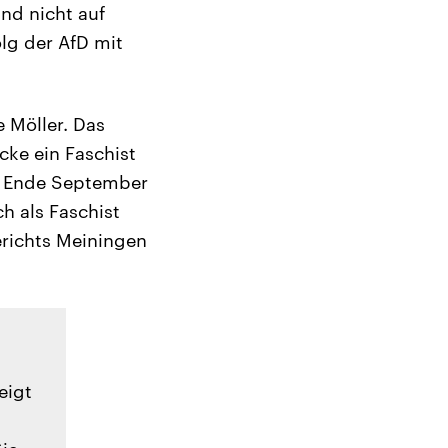
nd nicht auf
lg der AfD mit
e Möller. Das
cke ein Faschist
on Ende September
h als Faschist
richts Meiningen
eigt