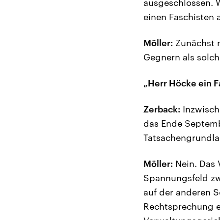
ausgeschlossen. W
einen Faschisten a
Möller:
Zunächst ma
Gegnern als solche
„Herr Höcke ein Fa
Zerback:
Inzwisch
das Ende Septembe
Tatsachengrundla
Möller:
Nein. Das 
Spannungsfeld zwi
auf der anderen S
Rechtsprechung ei