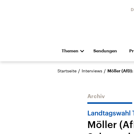
D
Themen
Sendungen
P
Die Nachrichten
Politik
/
/
Startseite
Interviews
Möller (AfD)
Hörspiel und Feature
Musik
Archiv
Landtagswahl 
Möller (A
Landtagswahl Sachsen-
USA
Anhalt 2026
Aktuel