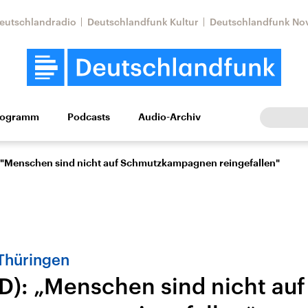
eutschlandradio
Deutschlandfunk Kultur
Deutschlandfunk No
rogramm
Podcasts
Audio-Archiv
Wirtschaft
Wissen
Kultur
Europa
Gesellschaf
: "Menschen sind nicht auf Schmutzkampagnen reingefallen"
Thüringen
fD): „Menschen sind nicht auf
Nahostkonflikt
Iran
le Beiträge,
Aktuelle Lage und
Aktuelle Lage und