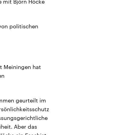
e mit Björn Höcke
von politischen
t Meiningen hat
en
mmen geurteilt im
rsönlichkeitsschutz
ssungsgerichtliche
heit. Aber das