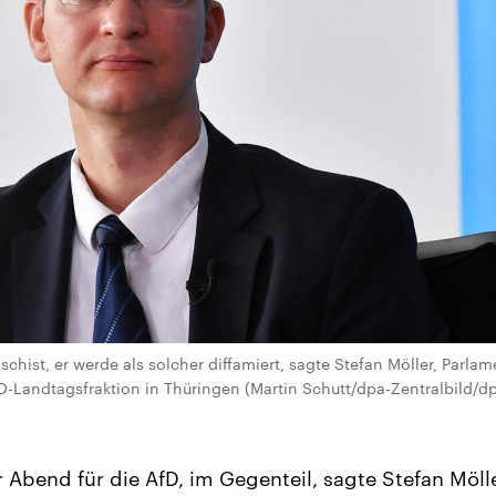
schist, er werde als solcher diffamiert, sagte Stefan Möller, Parlam
D-Landtagsfraktion in Thüringen (Martin Schutt/dpa-Zentralbild/d
er Abend für die AfD, im Gegenteil, sagte Stefan Möl