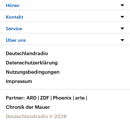
Programm
Hören
Alle Sendungen
Livestream
Kontakt
Die Nachrichten
Audios
Hörerservice
Service
Nachrichtenleicht
Podcasts
Social Media
FAQ
Über uns
Neue Beiträge auf dlf.de
Deutschlandfunk App
Newsletter
Deutschlandradio
Themen-Schwerpunkte
Nachrichten App
Deutschlandradio
Veranstaltungen
Presse
Frequenzen
Datenschutzerklärung
Musikliste
Ausbildung und Karriere
Nutzungsbedingungen
RSS
Transparenz
Impressum
Korrekturen
Barrierefreiheit
Partner
ARD
|
ZDF
|
Phoenix
|
arte
|
Chronik der Mauer
Deutschlandradio © 2026