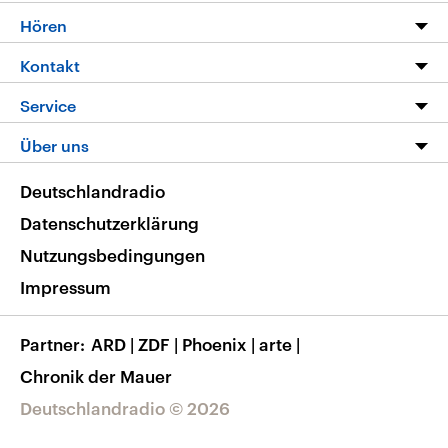
Programm
Hören
Alle Sendungen
Livestream
Kontakt
Die Nachrichten
Audios
Hörerservice
Service
Nachrichtenleicht
Podcasts
Social Media
FAQ
Über uns
Neue Beiträge auf dlf.de
Deutschlandfunk App
Newsletter
Deutschlandradio
Themen-Schwerpunkte
Nachrichten App
Deutschlandradio
Veranstaltungen
Presse
Frequenzen
Datenschutzerklärung
Musikliste
Ausbildung und Karriere
Nutzungsbedingungen
RSS
Transparenz
Impressum
Korrekturen
Barrierefreiheit
Partner
ARD
|
ZDF
|
Phoenix
|
arte
|
Chronik der Mauer
Deutschlandradio © 2026