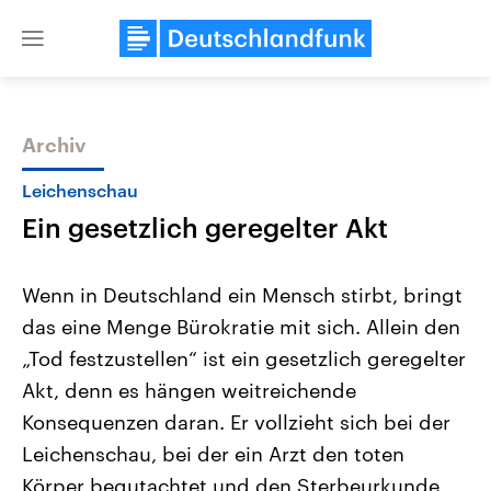
Close
menu
Archiv
Themen
Leichenschau
Ein gesetzlich geregelter Akt
Wenn in Deutschland ein Mensch stirbt, bringt
das eine Menge Bürokratie mit sich. Allein den
„Tod festzustellen“ ist ein gesetzlich geregelter
Landtagswahl Sachsen-Anhalt
USA
Akt, denn es hängen weitreichende
2026
Aktuelle Beiträge, Analys
Alle Informationen
Konsequenzen daran. Er vollzieht sich bei der
Hintergründe
Sachsen-Anhalt wählt am 6.
Wirtschaftlich und militäri
Leichenschau, bei der ein Arzt den toten
September 2026 einen neuen
gehören die Vereinigten S
Landtag. Seit 2021 wird das
den mächtigsten Ländern 
Körper begutachtet und den Sterbeurkunde
Bundesland von einer Koalition aus
mit großem Einfluss auf d