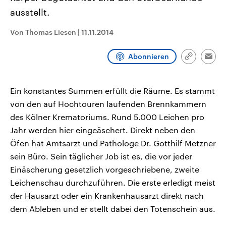
CDU, SPD und FDP regiert.-
aktuelle Weltgeschehen.
ausstellt.
Umfragen, Prognosen,
Wahlprogramme, aktuelle Berichte
Sendungen
Programm
Podcasts
und Hintergründe zu den Parteien
Von Thomas Liesen
|
11.11.2014
und Kandidaten der anstehenden
Wahl.
Audio-Archiv
Abonnieren
Link
Emai
kopieren/te
Ein konstantes Summen erfüllt die Räume. Es stammt
von den auf Hochtouren laufenden Brennkammern
des Kölner Krematoriums. Rund 5.000 Leichen pro
Jahr werden hier eingeäschert. Direkt neben den
Öfen hat Amtsarzt und Pathologe Dr. Gotthilf Metzner
sein Büro. Sein täglicher Job ist es, die vor jeder
Einäscherung gesetzlich vorgeschriebene, zweite
Leichenschau durchzuführen. Die erste erledigt meist
der Hausarzt oder ein Krankenhausarzt direkt nach
dem Ableben und er stellt dabei den Totenschein aus.