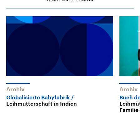
Archiv
Archiv
Globalisierte Babyfabrik
Buch d
Leihmutterschaft in Indien
Leihmüt
Familie