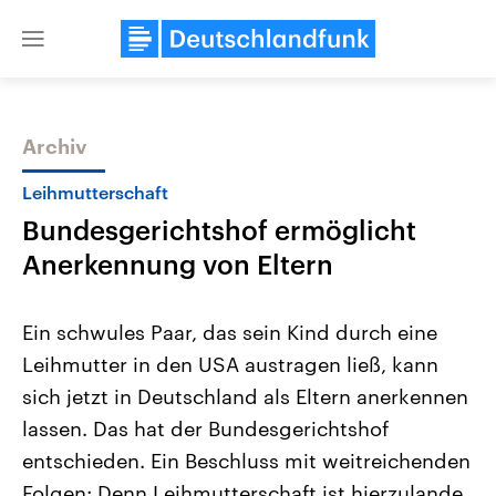
Close
menu
Archiv
Themen
Leihmutterschaft
Bundesgerichtshof ermöglicht
Anerkennung von Eltern
Ein schwules Paar, das sein Kind durch eine
Leihmutter in den USA austragen ließ, kann
Landtagswahl Sachsen-Anhalt
USA
sich jetzt in Deutschland als Eltern anerkennen
2026
Aktuelle Beiträge, Analys
Alle Informationen
Hintergründe
lassen. Das hat der Bundesgerichtshof
Sachsen-Anhalt wählt am 6.
Wirtschaftlich und militäri
September 2026 einen neuen
gehören die Vereinigten S
entschieden. Ein Beschluss mit weitreichenden
Landtag. Seit 2021 wird das
den mächtigsten Ländern 
Folgen: Denn Leihmutterschaft ist hierzulande
Bundesland von einer Koalition aus
mit großem Einfluss auf d