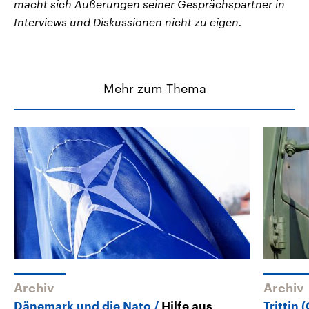
macht sich Äußerungen seiner Gesprächspartner in
Interviews und Diskussionen nicht zu eigen.
Mehr zum Thema
Archiv
Archiv
Dänemark und die Nato
Hilfe aus
Trittin