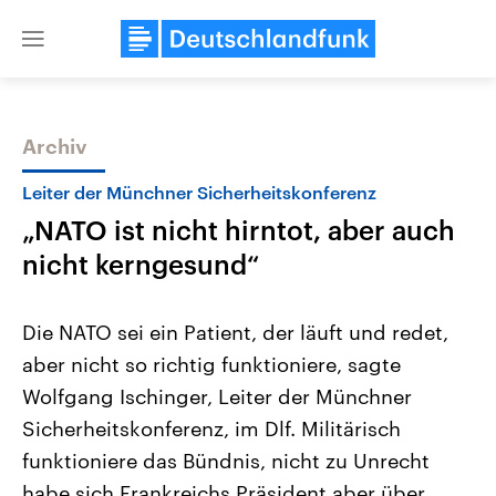
Close
menu
Archiv
Themen
Leiter der Münchner Sicherheitskonferenz
„NATO ist nicht hirntot, aber auch
nicht kerngesund“
Die NATO sei ein Patient, der läuft und redet,
aber nicht so richtig funktioniere, sagte
Landtagswahl Sachsen-Anhalt
USA
Wolfgang Ischinger, Leiter der Münchner
2026
Aktuelle Beiträge, Analys
Alle Informationen
Hintergründe
Sicherheitskonferenz, im Dlf. Militärisch
Sachsen-Anhalt wählt am 6.
Wirtschaftlich und militäri
September 2026 einen neuen
gehören die Vereinigten S
funktioniere das Bündnis, nicht zu Unrecht
Landtag. Seit 2021 wird das
den mächtigsten Ländern 
habe sich Frankreichs Präsident aber über
Bundesland von einer Koalition aus
mit großem Einfluss auf d