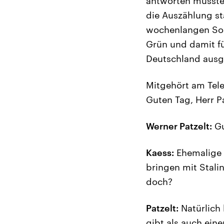
antworten müsste
die Auszählung st
wochenlangen Son
Grün und damit fü
Deutschland ausg
Mitgehört am Tele
Guten Tag, Herr Pa
Werner Patzelt:
Gu
Kaess:
Ehemalige B
bringen mit Stali
doch?
Patzelt:
Natürlich 
gibt als auch eine