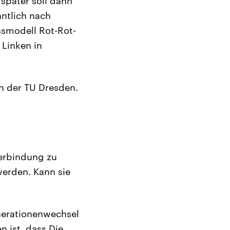
später soll dann
ntlich nach
smodell Rot-Rot-
 Linken in
on der TU Dresden.
Verbindung zu
werden. Kann sie
enerationenwechsel
n ist, dass Die