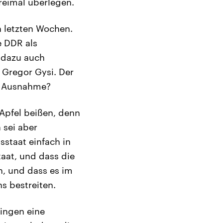
reimal überlegen.
n letzten Wochen.
e DDR als
 dazu auch
 Gregor Gysi. Der
ne Ausnahme?
 Apfel beißen, denn
 sei aber
staat einfach in
taat, und dass die
n, und dass es im
s bestreiten.
ringen eine