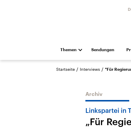
D
Themen
Sendungen
P
Die Nachrichten
Politik
/
/
Startseite
Interviews
"Für Regieru
Hörspiel und Feature
Musik
Archiv
Linkspartei in
„Für Regi
Landtagswahl Sachsen-
USA
Anhalt 2026
Aktuel