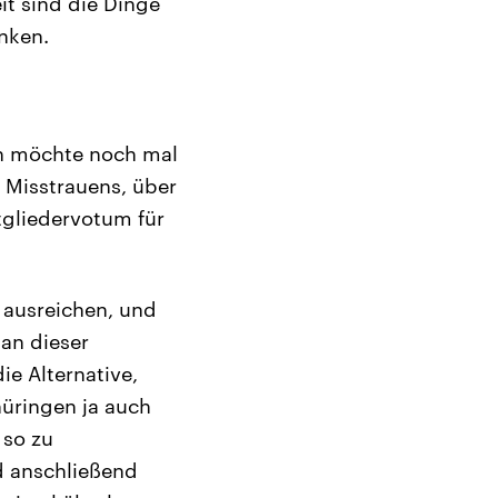
it sind die Dinge
nken.
Ich möchte noch mal
 Misstrauens, über
tgliedervotum für
 ausreichen, und
 an dieser
e Alternative,
hüringen ja auch
 so zu
nd anschließend