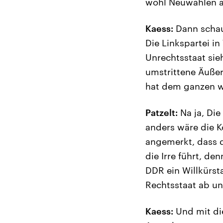
wohl Neuwahlen a
Kaess:
Dann schaue
Die Linkspartei in
Unrechtsstaat sie
umstrittene Äußer
hat dem ganzen wi
Patzelt:
Na ja, Die
anders wäre die K
angemerkt, dass d
die Irre führt, de
DDR ein Willkürst
Rechtsstaat ab un
Kaess:
Und mit die