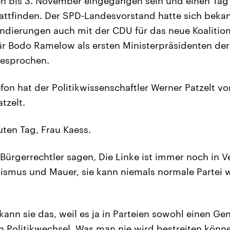
n bis 3. November eingegangen sein und einen Tag 
attfinden. Der SPD-Landesvorstand hatte sich bekan
dierungen auch mit der CDU für das neue Koalition
r Bodo Ramelow als ersten Ministerpräsidenten der
esprochen.
fon hat der Politikwissenschaftler Werner Patzelt v
tzelt.
ten Tag, Frau Kaess.
ürgerrechtler sagen, Die Linke ist immer noch in 
nismus und Mauer, sie kann niemals normale Partei 
kann sie das, weil es ja in Parteien sowohl einen G
n Politikwechsel. Was man nie wird bestreiten könne