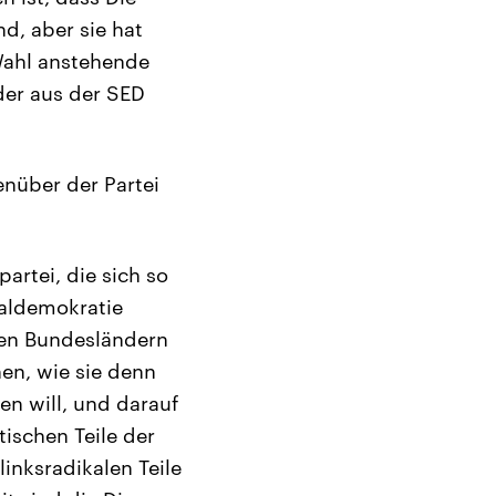
nd, aber sie hat
 Wahl anstehende
der aus der SED
nüber der Partei
artei, die sich so
ialdemokratie
uen Bundesländern
hen, wie sie denn
en will, und darauf
ischen Teile der
inksradikalen Teile