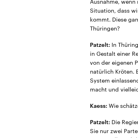
Ausnahme, wenn m
Situation, dass w
kommt. Diese ganz
Thüringen?
Patzelt:
In Thüringe
in Gestalt einer 
von der eigenen P
natürlich Kröten. 
System einlassend
macht und viellei
Kaess:
Wie schätze
Patzelt:
Die Regier
Sie nur zwei Part