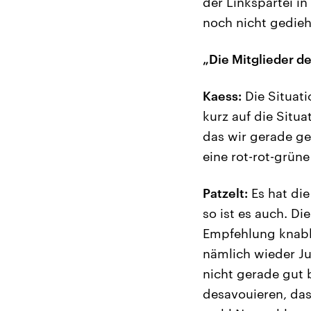
der Linkspartei in
noch nicht gedieh
„Die Mitglieder d
Kaess:
Die Situati
kurz auf die Situ
das wir gerade ge
eine rot-rot-grün
Patzelt:
Es hat die
so ist es auch. Di
Empfehlung knabbe
nämlich wieder Ju
nicht gerade gut 
desavouieren, das