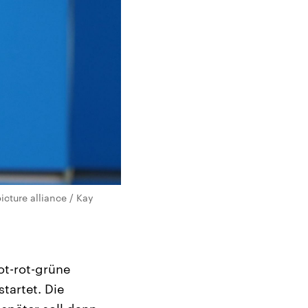
cture alliance / Kay
ot-rot-grüne
startet. Die