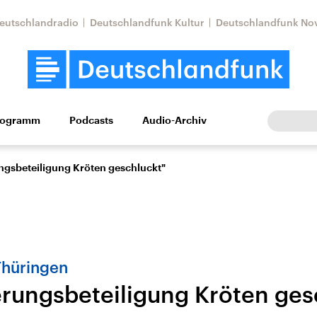
eutschlandradio
Deutschlandfunk Kultur
Deutschlandfunk No
rogramm
Podcasts
Audio-Archiv
Wirtschaft
Wissen
Kultur
Europa
Gesellschaf
ngsbeteiligung Kröten geschluckt"
 Thüringen
erungsbeteiligung Kröten ges
Nahostkonflikt
Iran
le Beiträge,
Aktuelle Lage und
Aktuelle Lage und