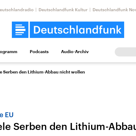
eutschlandradio
Deutschlandfunk Kultur
Deutschlandfunk No
rogramm
Podcasts
Audio-Archiv
Wirtschaft
Wissen
Kultur
Europa
Gesellschaf
e Serben den Lithium-Abbau nicht wollen
ie EU
le Serben den Lithium-Abbau
Nahostkonflikt
Iran
le Beiträge,
Aktuelle Lage und
Aktuelle Lage und