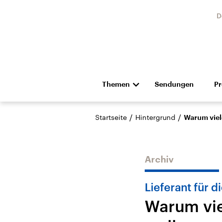
D
Themen
Sendungen
P
Die Nachrichten
Politik
/
/
Startseite
Hintergrund
Warum viel
Hörspiel und Feature
Musik
Archiv
Lieferant für d
Warum vie
Landtagswahl Sachsen-
USA
Anhalt 2026
Aktuel