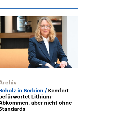
Archiv
Archiv
Scholz in Serbien
Kemfert
Modellprojekt
befürwortet Lithium-
Deutschland: 
Abkommen, aber nicht ohne
Energiewende
Standards