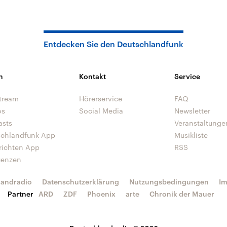
Entdecken Sie den Deutschlandfunk
n
Kontakt
Service
tream
Hörerservice
FAQ
os
Social Media
Newsletter
asts
Veranstaltunge
schlandfunk App
Musikliste
richten App
RSS
uenzen
landradio
Datenschutzerklärung
Nutzungsbedingungen
I
Partner
ARD
ZDF
Phoenix
arte
Chronik der Mauer