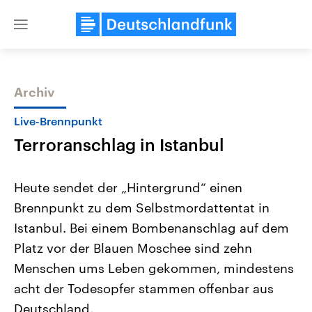
Close
menu
Archiv
Themen
Live-Brennpunkt
Terroranschlag in Istanbul
Heute sendet der „Hintergrund“ einen
Brennpunkt zu dem Selbstmordattentat in
Istanbul. Bei einem Bombenanschlag auf dem
Landtagswahl Sachsen-Anhalt
USA
Platz vor der Blauen Moschee sind zehn
2026
Aktuelle Beiträge, Analys
Alle Informationen
Menschen ums Leben gekommen, mindestens
Hintergründe
Sachsen-Anhalt wählt am 6.
Wirtschaftlich und militäri
acht der Todesopfer stammen offenbar aus
September 2026 einen neuen
gehören die Vereinigten S
Landtag. Seit 2021 wird das
den mächtigsten Ländern 
Deutschland.
Bundesland von einer Koalition aus
mit großem Einfluss auf d