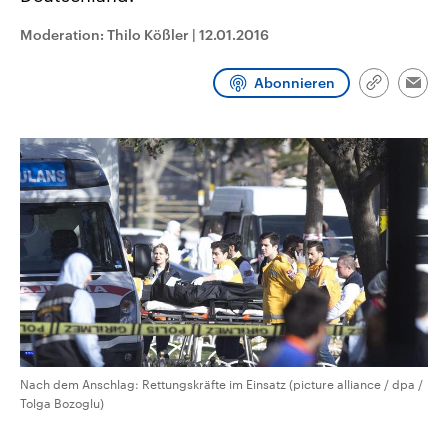
CDU, SPD und FDP regiert.-
aktuelle Weltgeschehen.
Umfragen, Prognosen,
Moderation: Thilo Kößler
|
12.01.2016
Wahlprogramme, aktuelle Berichte
Sendungen
Programm
Podcasts
und Hintergründe zu den Parteien
und Kandidaten der anstehenden
Abonnieren
Link
Wahl.
Emai
kopieren/te
Audio-Archiv
Nach dem Anschlag: Rettungskräfte im Einsatz (picture alliance / dpa /
Tolga Bozoglu)