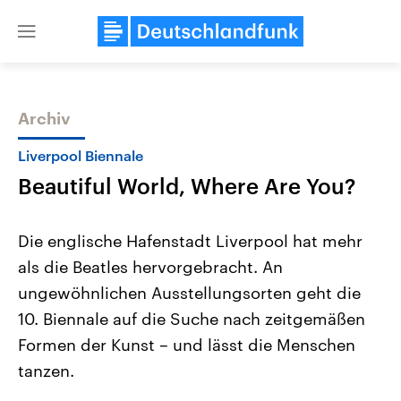
Close
menu
Archiv
Themen
Liverpool Biennale
Beautiful World, Where Are You?
Die englische Hafenstadt Liverpool hat mehr
als die Beatles hervorgebracht. An
ungewöhnlichen Ausstellungsorten geht die
Landtagswahl Sachsen-Anhalt
USA
10. Biennale auf die Suche nach zeitgemäßen
2026
Aktuelle Beiträge, Analys
Alle Informationen
Formen der Kunst – und lässt die Menschen
Hintergründe
Sachsen-Anhalt wählt am 6.
Wirtschaftlich und militäri
tanzen.
September 2026 einen neuen
gehören die Vereinigten S
Landtag. Seit 2021 wird das
den mächtigsten Ländern 
Bundesland von einer Koalition aus
mit großem Einfluss auf d