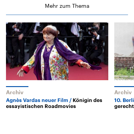
Mehr zum Thema
Archiv
Archiv
Agnès Vardas neuer Film
Königin des
10. Berl
essayistischen Roadmovies
gerecht