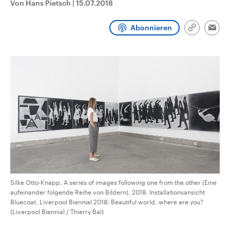
Von Hans Pietsch
|
15.07.2018
CDU, SPD und FDP regiert.-
aktuelle Weltgeschehen.
Umfragen, Prognosen,
Wahlprogramme, aktuelle Berichte
Abonnieren
Sendungen
Programm
Podcasts
und Hintergründe zu den Parteien
Link
Emai
und Kandidaten der anstehenden
kopieren/te
Wahl.
Audio-Archiv
Silke Otto-Knapp, A series of images following one from the other (Eine
aufeinander folgende Reihe von Bildern), 2018. Installationsansicht
Bluecoat, Liverpool Biennial 2018: Beautiful world, where are you?
(Liverpool Biennial / Thierry Bal)