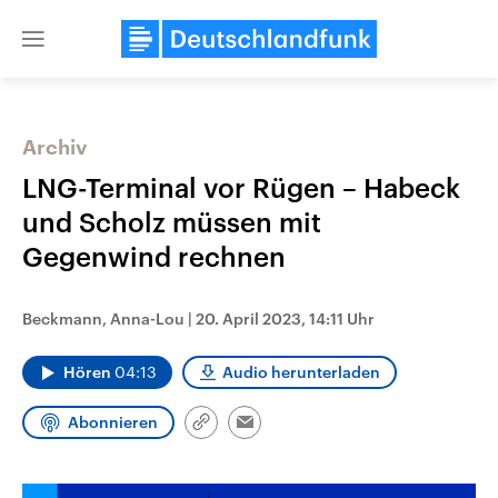
Close
menu
Archiv
Themen
LNG-Terminal vor Rügen – Habeck
und Scholz müssen mit
Gegenwind rechnen
Beckmann, Anna-Lou
|
20. April 2023, 14:11 Uhr
Hören
04:13
Audio herunterladen
Landtagswahl Sachsen-Anhalt
USA
2026
Aktuelle Beiträge, Analys
Abonnieren
Alle Informationen
Hintergründe
Link
Email
Sachsen-Anhalt wählt am 6.
Wirtschaftlich und militäri
kopieren/teilen
September 2026 einen neuen
gehören die Vereinigten S
Landtag. Seit 2021 wird das
den mächtigsten Ländern 
Bundesland von einer Koalition aus
mit großem Einfluss auf d