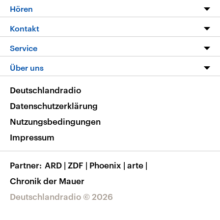
Programm
Hören
Alle Sendungen
Livestream
Kontakt
Die Nachrichten
Audios
Hörerservice
Service
Nachrichtenleicht
Podcasts
Social Media
FAQ
Über uns
Neue Beiträge auf dlf.de
Deutschlandfunk App
Newsletter
Deutschlandradio
Themen-Schwerpunkte
Nachrichten App
Deutschlandradio
Veranstaltungen
Presse
Frequenzen
Datenschutzerklärung
Musikliste
Ausbildung und Karriere
Nutzungsbedingungen
RSS
Transparenz
Impressum
Korrekturen
Barrierefreiheit
Partner
ARD
|
ZDF
|
Phoenix
|
arte
|
Chronik der Mauer
Deutschlandradio © 2026