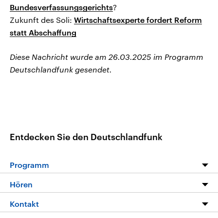
Bundesverfassungsgerichts
?
Zukunft des Soli:
Wirtschaftsexperte fordert Reform
statt Abschaffung
Diese Nachricht wurde am 26.03.2025 im Programm
Deutschlandfunk gesendet.
Entdecken Sie den Deutschlandfunk
Programm
Programm
Hören
Alle Sendungen
Livestream
Kontakt
Die Nachrichten
Audios