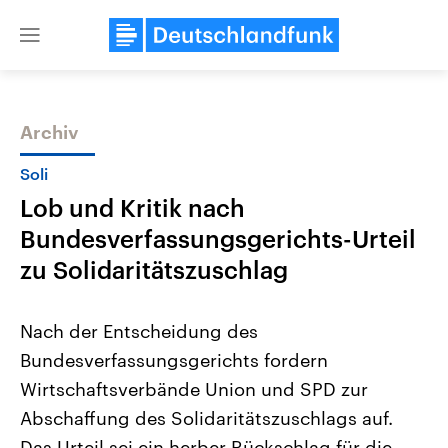
Close
menu
Archiv
Themen
Soli
Lob und Kritik nach
Bundesverfassungsgerichts-Urteil
zu Solidaritätszuschlag
Nach der Entscheidung des
Landtagswahl Sachsen-Anhalt
USA
Bundesverfassungsgerichts fordern
2026
Aktuelle Beiträge, Analys
Alle Informationen
Hintergründe
Wirtschaftsverbände Union und SPD zur
Sachsen-Anhalt wählt am 6.
Wirtschaftlich und militäri
September 2026 einen neuen
gehören die Vereinigten S
Abschaffung des Solidaritätszuschlags auf.
Landtag. Seit 2021 wird das
den mächtigsten Ländern 
Bundesland von einer Koalition aus
Das Urteil sei ein herber Rückschlag für die
mit großem Einfluss auf d