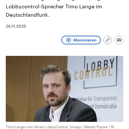
CDU, SPD und FDP regiert.-
aktuelle Weltgeschehen.
Lobbycontrol-Sprecher Timo Lange im
Umfragen, Prognosen,
Wahlprogramme, aktuelle Berichte
Deutschlandfunk.
Sendungen
Programm
Podcasts
und Hintergründe zu den Parteien
und Kandidaten der anstehenden
26.11.2025
Wahl.
Audio-Archiv
Abonnieren
Link
Emai
kopieren/te
Timo Lange vom Verein LobbyControl. (imago / Metodi Popow / M.