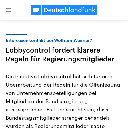
Close
menu
Interessenkonflikt bei Wolfram Weimer?
Themen
Lobbycontrol fordert klarere
Regeln für Regierungsmitglieder
Die Initiative Lobbycontrol hat sich für eine
Überarbeitung der Regeln für die Offenlegung
von Unternehmensbeteiligungen bei
Landtagswahl Sachsen-Anhalt
USA
Mitgliedern der Bundesregierung
2026
Aktuelle Beiträge, Analys
ausgesprochen. Es könne nicht sein, dass
Alle Informationen
Hintergründe
Sachsen-Anhalt wählt am 6.
Wirtschaftlich und militäri
Bundestagsmitglieder strenger behandelt
September 2026 einen neuen
gehören die Vereinigten S
Landtag. Seit 2021 wird das
den mächtigsten Ländern 
würden als Regierungsmitglieder, sagte
Bundesland von einer Koalition aus
mit großem Einfluss auf d