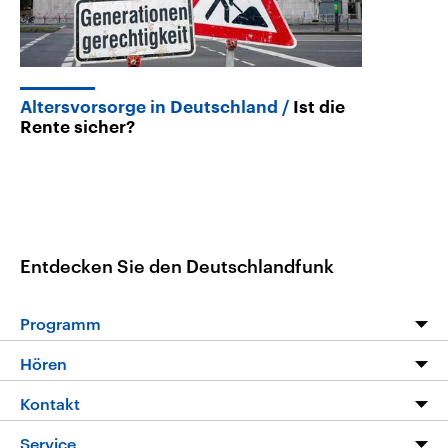
Altersvorsorge in Deutschland
Ist die
Rente sicher?
Entdecken Sie den Deutschlandfunk
Programm
Programm
Hören
Alle Sendungen
Livestream
Kontakt
Die Nachrichten
Audios
Hörerservice
Service