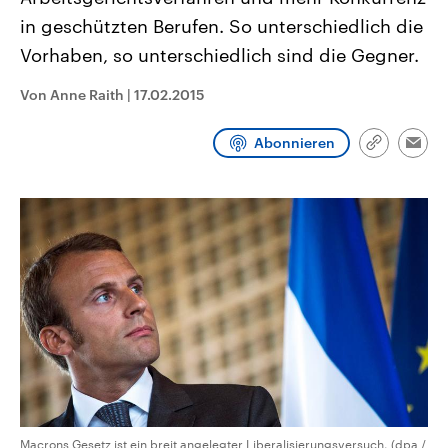
CDU, SPD und FDP regiert.-
aktuelle Weltgeschehen.
in geschützten Berufen. So unterschiedlich die
Umfragen, Prognosen,
Wahlprogramme, aktuelle Berichte
Vorhaben, so unterschiedlich sind die Gegner.
Sendungen
Programm
Podcasts
und Hintergründe zu den Parteien
und Kandidaten der anstehenden
Wahl.
Von Anne Raith
|
17.02.2015
Audio-Archiv
Abonnieren
Link
Emai
kopieren/te
Macrons Gesetz ist ein breit angelegter Liberalisierungsversuch. (dpa /