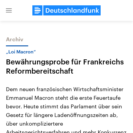
Close
menu
Archiv
Themen
„Loi Macron“
Bewährungsprobe für Frankreichs
Reformbereitschaft
Dem neuen französischen Wirtschaftsminister
Emmanuel Macron steht die erste Feuertaufe
Landtagswahl Sachsen-Anhalt
USA
bevor. Heute stimmt das Parlament über sein
2026
Aktuelle Beiträge, Analys
Alle Informationen
Hintergründe
Gesetz für längere Ladenöffnungszeiten ab,
Sachsen-Anhalt wählt am 6.
Wirtschaftlich und militäri
September 2026 einen neuen
gehören die Vereinigten S
über unkompliziertere
Landtag. Seit 2021 wird das
den mächtigsten Ländern 
Arbeitsgerichtsverfahren und mehr Konkurrenz
Bundesland von einer Koalition aus
mit großem Einfluss auf d