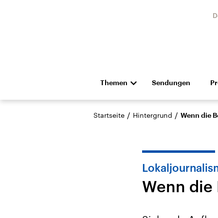
D
Themen
Sendungen
P
Die Nachrichten
Politik
/
/
Startseite
Hintergrund
Wenn die B
Hörspiel und Feature
Musik
Lokaljournali
Wenn die 
Landtagswahl Sachsen-
USA
Anhalt 2026
Aktuel