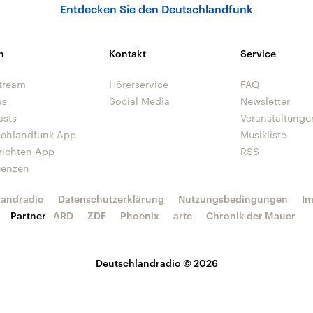
Entdecken Sie den Deutschlandfunk
n
Kontakt
Service
tream
Hörerservice
FAQ
os
Social Media
Newsletter
asts
Veranstaltunge
schlandfunk App
Musikliste
richten App
RSS
uenzen
landradio
Datenschutzerklärung
Nutzungsbedingungen
I
Partner
ARD
ZDF
Phoenix
arte
Chronik der Mauer
Deutschlandradio © 2026