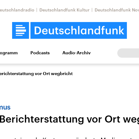
eutschlandradio
Deutschlandfunk Kultur
Deutschlandfunk No
rogramm
Podcasts
Audio-Archiv
Wirtschaft
Wissen
Kultur
Europa
Gesellschaf
erichterstattung vor Ort wegbricht
smus
Berichterstattung vor Ort we
Nahostkonflikt
Iran
le Beiträge,
Aktuelle Lage und
Aktuelle Lage und