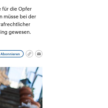
und im TikTok-Kanal
Hintergründe
Aktuell
„Moment mal“
Friedrich Merz ist der
Hinter
 für die Opfer
tion
überprüfen wir virale
zehnte deutsche
Nie war
he
Behauptungen auf ihren
Bundeskanzler und führt
Mensch
an müsse bei der
in
Wahrheitsgehalt. Woher
eine Regierungskoalition
vor Kri
kommt eine Aussage?
aus CDU/CSU und SPD.
Verfolg
afrechtlicher
ritär
Was ist falsch, was
hoch w
Nahen
stimmt? Was kann belegt
gehen 
ring gewesen.
haft
werden – und was ist
die We
n USA
eine Lüge? Kurz.
Einordnend.
Transparent.
Abonnieren
Link
Email
kopieren/teilen