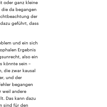
t oder ganz kleine
, die da begangen
Nichtbeachtung der
 dazu geführt, dass
roblem und ein sich
rophalen Ergebnis
gsunrecht, also ein
s könnte sein –
n, die zwar kausal
er, und der
 Fehler begangen
r weil andere
lt. Das kann dazu
n sind für den