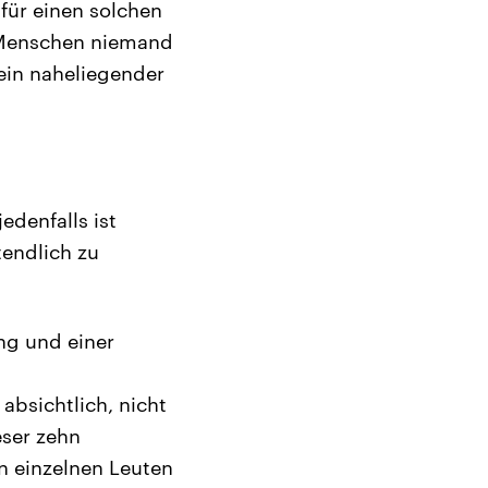
für einen solchen
n Menschen niemand
 ein naheliegender
edenfalls ist
tendlich zu
ng und einer
 absichtlich, nicht
ser zehn
en einzelnen Leuten