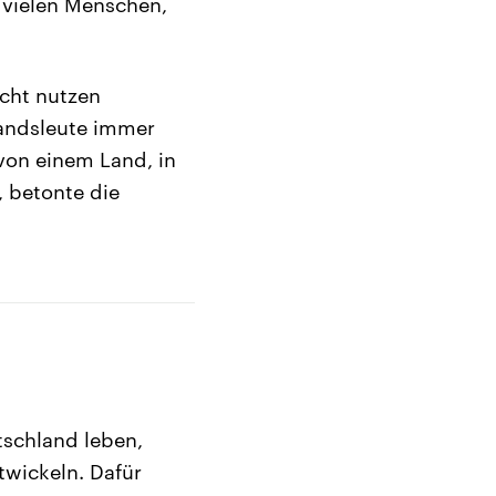
e vielen Menschen,
icht nutzen
Landsleute immer
 von einem Land, in
, betonte die
tschland leben,
twickeln. Dafür