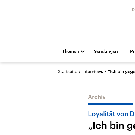
D
Themen
Sendungen
P
Die Nachrichten
Politik
/
/
Startseite
Interviews
"Ich bin geg
Hörspiel und Feature
Musik
Archiv
Loyalität von 
„Ich bin 
Landtagswahl Sachsen-
USA
Anhalt 2026
Aktuel