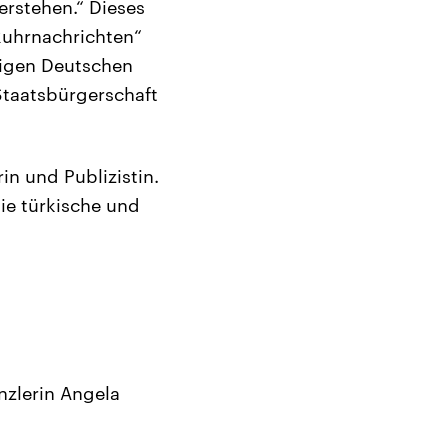
erstehen.“ Dieses
Ruhrnachrichten“
migen Deutschen
 Staatsbürgerschaft
in und Publizistin.
sie türkische und
nzlerin Angela