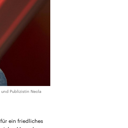
 und Publizistin Necla
ür ein friedliches