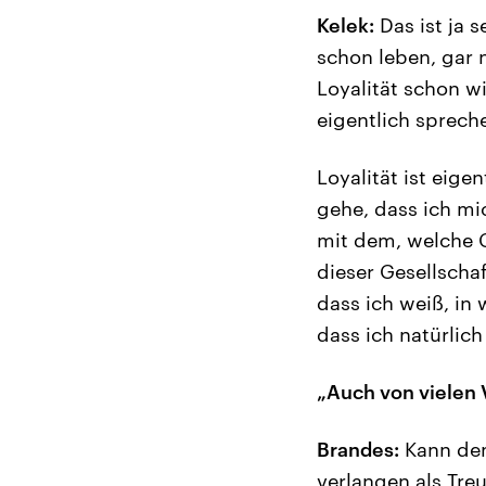
Kelek:
Das ist ja 
schon leben, gar n
Loyalität schon w
eigentlich sprech
Loyalität ist eige
gehe, dass ich m
mit dem, welche G
dieser Gesellscha
dass ich weiß, in 
dass ich natürlic
„Auch von vielen V
Brandes:
Kann den
verlangen als Tre