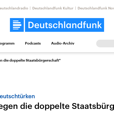
eutschlandradio
Deutschlandfunk Kultur
Deutschlandfunk No
rogramm
Podcasts
Audio-Archiv
Wirtschaft
Wissen
Kultur
Europa
Gesellschaf
en die doppelte Staatsbürgerschaft"
Deutschtürken
gegen die doppelte Staatsbür
Nahostkonflikt
Iran
le Beiträge,
Aktuelle Lage und
Aktuelle Lage und