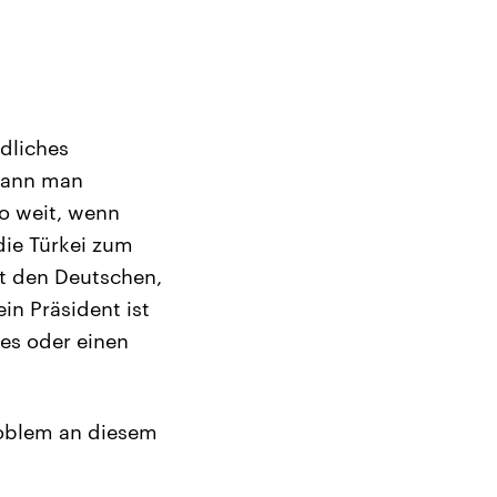
dliches
 kann man
so weit, wenn
die Türkei zum
it den Deutschen,
in Präsident ist
tes oder einen
roblem an diesem