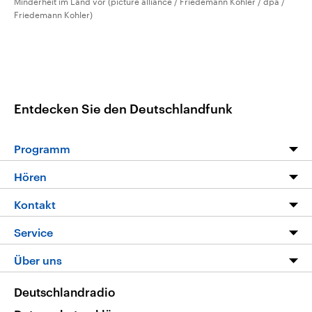
Minderheit im Land vor (picture alliance / Friedemann Kohler / dpa /
Friedemann Kohler)
Entdecken Sie den Deutschlandfunk
Programm
Programm
Hören
Alle Sendungen
Livestream
Kontakt
Die Nachrichten
Audios
Hörerservice
Service
Nachrichtenleicht
Podcasts
Social Media
FAQ
Über uns
Neue Beiträge auf dlf.de
Deutschlandfunk App
Newsletter
Deutschlandradio
Themen-Schwerpunkte
Nachrichten App
Deutschlandradio
Veranstaltungen
Presse
Frequenzen