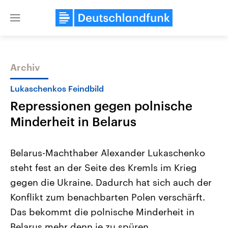
Close
menu
Archiv
Themen
Lukaschenkos Feindbild
Repressionen gegen polnische
Minderheit in Belarus
Belarus-Machthaber Alexander Lukaschenko
steht fest an der Seite des Kremls im Krieg
Landtagswahl Sachsen-Anhalt
USA
gegen die Ukraine. Dadurch hat sich auch der
2026
Aktuelle Beiträge, Analys
Alle Informationen
Hintergründe
Konflikt zum benachbarten Polen verschärft.
Sachsen-Anhalt wählt am 6.
Wirtschaftlich und militäri
September 2026 einen neuen
gehören die Vereinigten S
Das bekommt die polnische Minderheit in
Landtag. Seit 2021 wird das
den mächtigsten Ländern 
Belarus mehr denn je zu spüren.
Bundesland von einer Koalition aus
mit großem Einfluss auf d