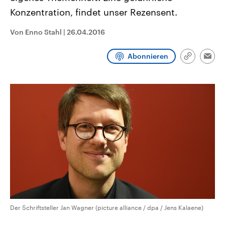
CDU, SPD und FDP regiert.-
aktuelle Weltgeschehen.
Konzentration, findet unser Rezensent.
Umfragen, Prognosen,
Wahlprogramme, aktuelle Berichte
Sendungen
Programm
Podcasts
und Hintergründe zu den Parteien
Von Enno Stahl
|
26.04.2016
und Kandidaten der anstehenden
Wahl.
Audio-Archiv
Abonnieren
Link
Emai
kopieren/te
Der Schriftsteller Jan Wagner (picture alliance / dpa / Jens Kalaene)