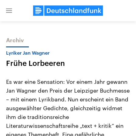
Close
menu
Archiv
Themen
Lyriker Jan Wagner
Frühe Lorbeeren
Es war eine Sensation: Vor einem Jahr gewann
Jan Wagner den Preis der Leipziger Buchmesse
– mit einem Lyrikband. Nun erscheint ein Band
Landtagswahl Sachsen-Anhalt
USA
ausgewählter Gedichte, gleichzeitig widmet
2026
Aktuelle Beiträge, Analys
Alle Informationen
ihm die traditionsreiche
Hintergründe
Sachsen-Anhalt wählt am 6.
Wirtschaftlich und militäri
Literaturwissenschaftsreihe „text + kritik“ ein
September 2026 einen neuen
gehören die Vereinigten S
Landtag. Seit 2021 wird das
den mächtigsten Ländern 
eigenes Themenheft. Eine gefährliche
Bundesland von einer Koalition aus
mit großem Einfluss auf d