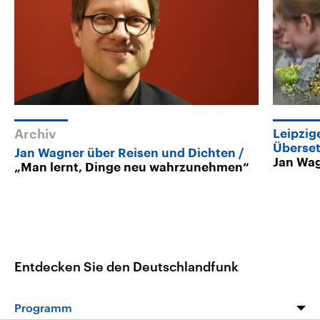
Archiv
Leipzig
Überset
Jan Wagner über Reisen und Dichten
Jan Wa
„Man lernt, Dinge neu wahrzunehmen“
Entdecken Sie den Deutschlandfunk
Programm