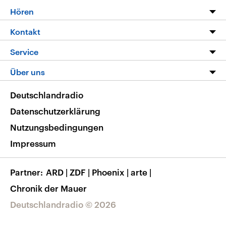
Programm
Hören
Alle Sendungen
Livestream
Kontakt
Die Nachrichten
Audios
Hörerservice
Service
Nachrichtenleicht
Podcasts
Social Media
FAQ
Über uns
Neue Beiträge auf dlf.de
Deutschlandfunk App
Newsletter
Deutschlandradio
Themen-Schwerpunkte
Nachrichten App
Deutschlandradio
Veranstaltungen
Presse
Frequenzen
Datenschutzerklärung
Musikliste
Ausbildung und Karriere
Nutzungsbedingungen
RSS
Transparenz
Impressum
Korrekturen
Barrierefreiheit
Partner
ARD
|
ZDF
|
Phoenix
|
arte
|
Chronik der Mauer
Deutschlandradio © 2026