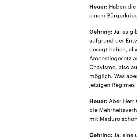
Heuer:
Haben die M
einem Bürgerkri
Gehring:
Ja, es gi
aufgrund der Entw
gesagt haben, als
Amnestiegesetz a
Chavismo, also au
möglich. Was aber
jetzigen Regimes 
Heuer:
Aber Herr 
die Mehrheitsverhä
mit Maduro schon
Gehring:
Ja, eine 