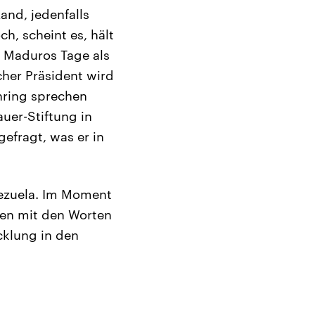
and, jedenfalls
h, scheint es, hält
n Maduros Tage als
cher Präsident wird
hring sprechen
uer-Stiftung in
efragt, was er in
nezuela. Im Moment
ben mit den Worten
cklung in den