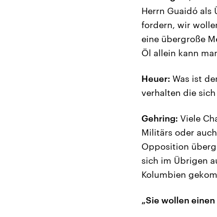
Herrn Guaidó als 
fordern, wir wolle
eine übergroße Me
Öl allein kann man
Heuer:
Was ist de
verhalten die sic
Gehring:
Viele Cha
Militärs oder auc
Opposition überge
sich im Übrigen a
Kolumbien gekomme
„Sie wollen einen