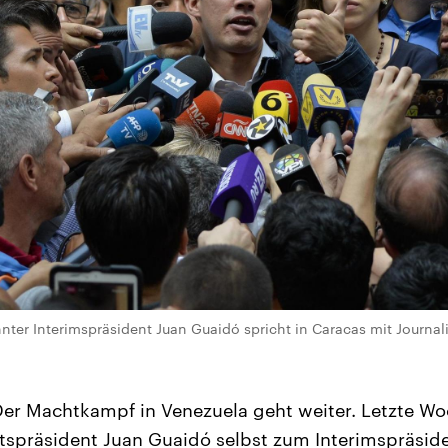
nter Interimspräsident Juan Guaidó spricht in Caracas mit Journali
er Machtkampf in Venezuela geht weiter. Letzte Woc
spräsident Juan Guaidó selbst zum Interimspräsid