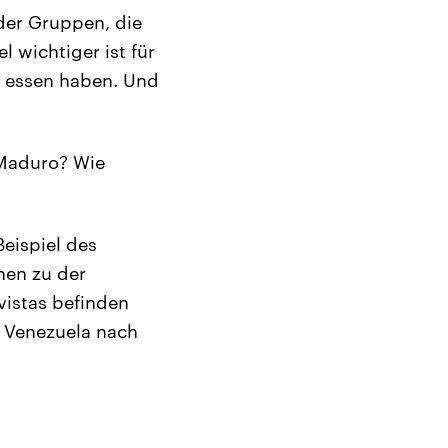
der Gruppen, die
l wichtiger ist für
u essen haben. Und
 Maduro? Wie
Beispiel des
hen zu der
vistas befinden
n Venezuela nach