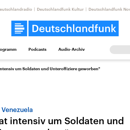
eutschlandradio
Deutschlandfunk Kultur
Deutschlandfunk No
rogramm
Podcasts
Audio-Archiv
Wirtschaft
Wissen
Kultur
Europa
Gesellschaf
intensiv um Soldaten und Unteroffiziere geworben"
 Venezuela
at intensiv um Soldaten und
tkonflikt
Iran
Faktenchecks
In unseren Faktenc
lle Lage und
Aktuelle Lage und