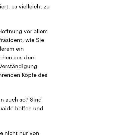
t, es vielleicht zu
Hoffnung vor allem
räsident, wie Sie
nderem ein
ichen aus dem
e Verständigung
ührenden Köpfe des
nn auch so? Sind
Guaidó hoffen und
e nicht nur von