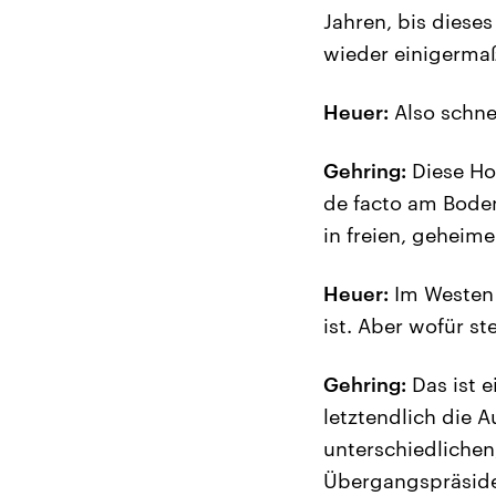
Jahren, bis diese
wieder einigermaß
Heuer:
Also schnel
Gehring:
Diese Hof
de facto am Boden
in freien, geheim
Heuer:
Im Westen s
ist. Aber wofür st
Gehring:
Das ist e
letztendlich die
unterschiedlichen
Übergangspräside