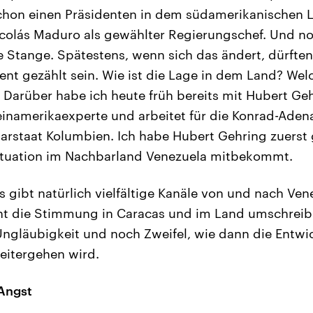
schon einen Präsidenten in dem südamerikanischen L
icolás Maduro als gewählter Regierungschef. Und noc
ie Stange. Spätestens, wenn sich das ändert, dürfte
ent gezählt sein. Wie ist die Lage in dem Land? Wel
 Darüber habe ich heute früh bereits mit Hubert Ge
teinamerikaexperte und arbeitet für die Konrad-Adena
rstaat Kolumbien. Ich habe Hubert Gehring zuerst g
ituation im Nachbarland Venezuela mitbekommt.
s gibt natürlich vielfältige Kanäle von und nach Ve
cht die Stimmung in Caracas und im Land umschrei
ngläubigkeit und noch Zweifel, wie dann die Entwi
eitergehen wird.
 Angst