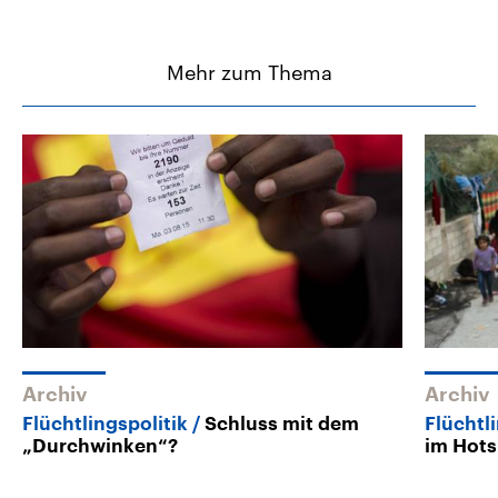
Mehr zum Thema
Archiv
Archiv
Flüchtlingspolitik
Schluss mit dem
Flüchtl
„Durchwinken“?
im Hots