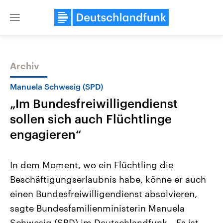
Close
menu
Archiv
Themen
Manuela Schwesig (SPD)
„Im Bundesfreiwilligendienst
sollen sich auch Flüchtlinge
engagieren“
In dem Moment, wo ein Flüchtling die
Landtagswahl Sachsen-Anhalt
USA
Beschäftigungserlaubnis habe, könne er auch
2026
Aktuelle Beiträge, Analys
Alle Informationen
Hintergründe
einen Bundesfreiwilligendienst absolvieren,
Sachsen-Anhalt wählt am 6.
Wirtschaftlich und militäri
September 2026 einen neuen
gehören die Vereinigten S
sagte Bundesfamilienministerin Manuela
Landtag. Seit 2021 wird das
den mächtigsten Ländern 
Bundesland von einer Koalition aus
Schwesig (SPD) im Deutschlandfunk. „Es ist
mit großem Einfluss auf d