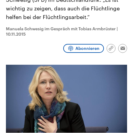
CDU, SPD und FDP regiert.-
aktuelle Weltgeschehen.
wichtig zu zeigen, dass auch die Flüchtlinge
Umfragen, Prognosen,
Wahlprogramme, aktuelle Berichte
helfen bei der Flüchtlingsarbeit.“
Sendungen
Programm
Podcasts
und Hintergründe zu den Parteien
und Kandidaten der anstehenden
Wahl.
Manuela Schwesig im Gespräch mit Tobias Armbrüster
|
Audio-Archiv
10.11.2015
Abonnieren
Link
Emai
kopieren/te