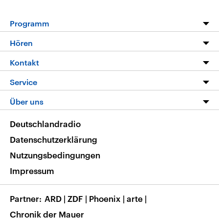
Programm
Programm
Hören
Alle Sendungen
Livestream
Kontakt
Die Nachrichten
Audios
Hörerservice
Service
Nachrichtenleicht
Podcasts
Social Media
FAQ
Über uns
Neue Beiträge auf dlf.de
Deutschlandfunk App
Newsletter
Deutschlandradio
Themen-Schwerpunkte
Nachrichten App
Deutschlandradio
Veranstaltungen
Presse
Frequenzen
Datenschutzerklärung
Musikliste
Ausbildung und Karriere
Nutzungsbedingungen
RSS
Transparenz
Impressum
Korrekturen
Barrierefreiheit
Partner
ARD
|
ZDF
|
Phoenix
|
arte
|
Chronik der Mauer