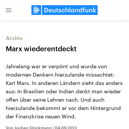
Close
menu
Archiv
Themen
Marx wiederentdeckt
Jahrelang war er verpönt und wurde von
modernen Denkern hierzulande missachtet:
Karl Marx. In anderen Ländern sieht das anders
aus: In Brasilien oder Indien denkt man wieder
offen über seine Lehren nach. Und auch
USA
Nahostkonflikt
Aktuelle Beiträge, Analysen und
Aktuelle Lage und Hinter
hierzulande bekommt er vor dem Hintergrund
Der Überfall der palästine
Hintergründe
Wirtschaftlich und militärisch
Terrororganisation Hamas
der Finanzkrise neuen Wind.
gehören die Vereinigten Staaten zu
Oktober 2023 auf Israel ha
den mächtigsten Ländern der Erde,
Region wieder die Gewalt 
Von Jochen Stöckmann
|
04.09.2013
mit großem Einfluss auf das
Israel möchte die Hamas z