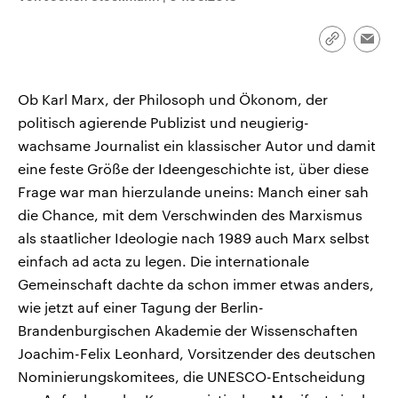
aktuelle Weltgeschehen.
Diese wird wie die Hisboll
Libanon vom Iran unterstüt
Link
Emai
Sendungen
Programm
Podcasts
kopieren/te
Ob Karl Marx, der Philosoph und Ökonom, der
Audio-Archiv
politisch agierende Publizist und neugierig-
wachsame Journalist ein klassischer Autor und damit
eine feste Größe der Ideengeschichte ist, über diese
Frage war man hierzulande uneins: Manch einer sah
die Chance, mit dem Verschwinden des Marxismus
als staatlicher Ideologie nach 1989 auch Marx selbst
einfach ad acta zu legen. Die internationale
Gemeinschaft dachte da schon immer etwas anders,
wie jetzt auf einer Tagung der Berlin-
Brandenburgischen Akademie der Wissenschaften
Joachim-Felix Leonhard, Vorsitzender des deutschen
Nominierungskomitees, die UNESCO-Entscheidung