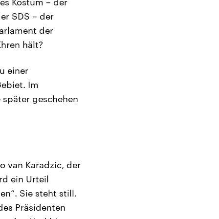
ses Kostüm – der
der SDS – der
Parlament der
Ehren hält?
u einer
ebiet. Im
e später geschehen
do van Karadzic, der
d ein Urteil
n“. Sie steht still.
 des Präsidenten