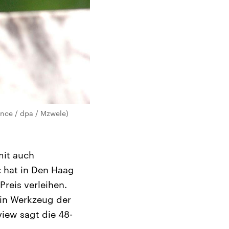
ance / dpa / Mzwele)
mit auch
c hat in Den Haag
reis verleihen.
ein Werkzeug der
iew sagt die 48-