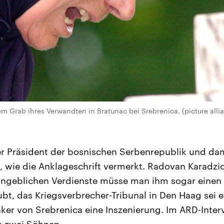
em Grab ihres Verwandten in Bratunac bei Srebrenica. (picture alli
er Präsident der bosnischen Serbenrepublik und da
 wie die Anklageschrift vermerkt. Radovan Karadzi
 angeblichen Verdienste müsse man ihm sogar einen P
ubt, das Kriegsverbrecher-Tribunal in Den Haag sei 
er von Srebrenica eine Inszenierung. Im ARD-Interv