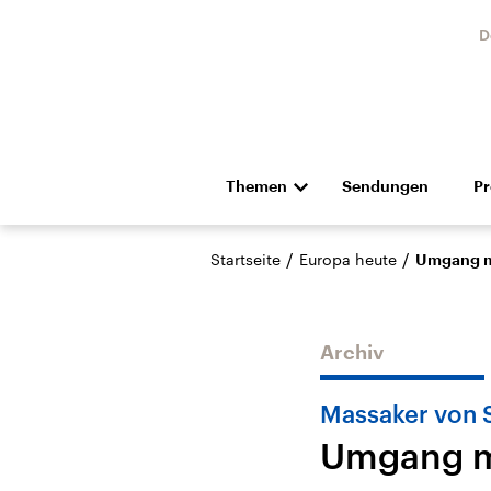
D
Themen
Sendungen
P
Die Nachrichten
Politik
/
/
Startseite
Europa heute
Umgang mi
Hörspiel und Feature
Musik
Archiv
Massaker von 
Umgang m
Landtagswahl Sachsen-
USA
Anhalt 2026
Aktuel