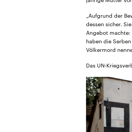
jährige Mutter vo
„Aufgrund der Bew
dessen sicher. Sie
Angebot machte: E
haben die Serben 
Völkermord nennen
Das UN-Kriegsverb