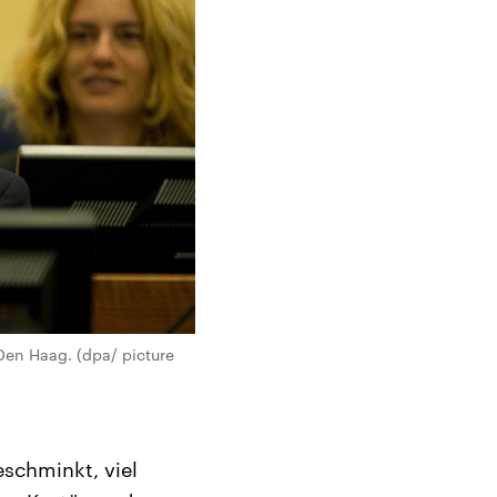
Den Haag. (dpa/ picture
eschminkt, viel