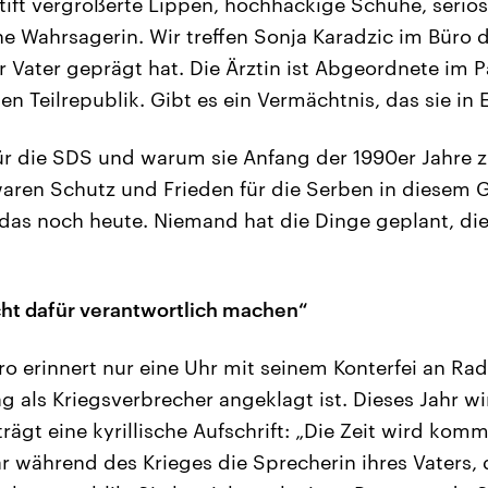
tift vergrößerte Lippen, hochhackige Schuhe, seriö
ine Wahrsagerin. Wir treffen Sonja Karadzic im Büro 
hr Vater geprägt hat. Die Ärztin ist Abgeordnete im 
n Teilrepublik. Gibt es ein Vermächtnis, das sie in 
ür die SDS und warum sie Anfang der 1990er Jahre z
ren Schutz und Frieden für die Serben in diesem G
 das noch heute. Niemand hat die Dinge geplant, di
ht dafür verantwortlich machen“
ro erinnert nur eine Uhr mit seinem Konterfei an Ra
g als Kriegsverbrecher angeklagt ist. Dieses Jahr wir
rägt eine kyrillische Aufschrift: „Die Zeit wird komme
r während des Krieges die Sprecherin ihres Vaters,