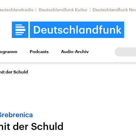
eutschlandradio
Deutschlandfunk Kultur
Deutschlandfunk No
rogramm
Podcasts
Audio-Archiv
Wirtschaft
Wissen
Kultur
Europa
Gesellschaf
t der Schuld
Srebrenica
it der Schuld
Nahostkonflikt
Iran
le Beiträge,
Aktuelle Lage und
Aktuelle Lage und