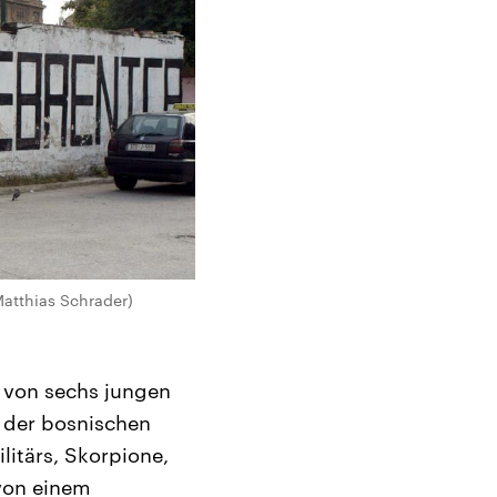
Matthias Schrader)
g von sechs jungen
e der bosnischen
litärs, Skorpione,
 von einem