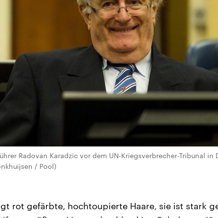
ührer Radovan Karadzic vor dem UN-Kriegsverbrecher-Tribunal in 
onkhuijsen / Pool)
gt rot gefärbte, hochtoupierte Haare, sie ist stark g