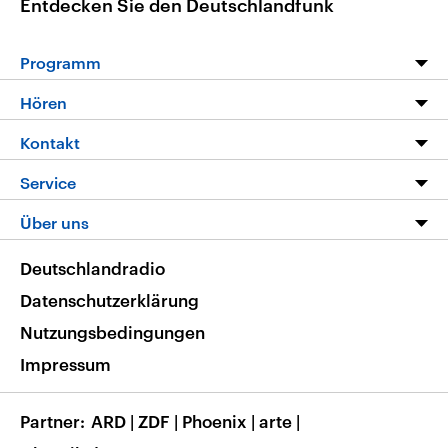
Entdecken Sie den Deutschlandfunk
Programm
Programm
Hören
Alle Sendungen
Livestream
Kontakt
Die Nachrichten
Audios
Hörerservice
Service
Nachrichtenleicht
Podcasts
Social Media
FAQ
Über uns
Neue Beiträge auf dlf.de
Deutschlandfunk App
Newsletter
Deutschlandradio
Themen-Schwerpunkte
Nachrichten App
Deutschlandradio
Veranstaltungen
Presse
Frequenzen
Datenschutzerklärung
Musikliste
Ausbildung und Karriere
Nutzungsbedingungen
RSS
Transparenz
Impressum
Korrekturen
Barrierefreiheit
Partner
ARD
|
ZDF
|
Phoenix
|
arte
|