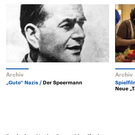
Archiv
Archiv
„Gute“ Nazis
Der Speermann
Spielfi
Neue „T