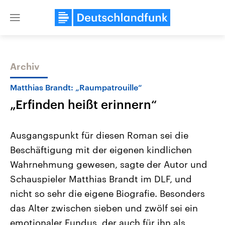
Close
menu
Archiv
Themen
Matthias Brandt: „Raumpatrouille“
„Erfinden heißt erinnern“
Ausgangspunkt für diesen Roman sei die
Beschäftigung mit der eigenen kindlichen
Wahrnehmung gewesen, sagte der Autor und
Landtagswahl Sachsen-Anhalt
USA
Schauspieler Matthias Brandt im DLF, und
2026
Aktuelle Beiträge, Analys
Alle Informationen
nicht so sehr die eigene Biografie. Besonders
Hintergründe
Sachsen-Anhalt wählt am 6.
Wirtschaftlich und militäri
das Alter zwischen sieben und zwölf sei ein
September 2026 einen neuen
gehören die Vereinigten S
Landtag. Seit 2021 wird das
den mächtigsten Ländern 
emotionaler Fundus, der auch für ihn als
Bundesland von einer Koalition aus
mit großem Einfluss auf d