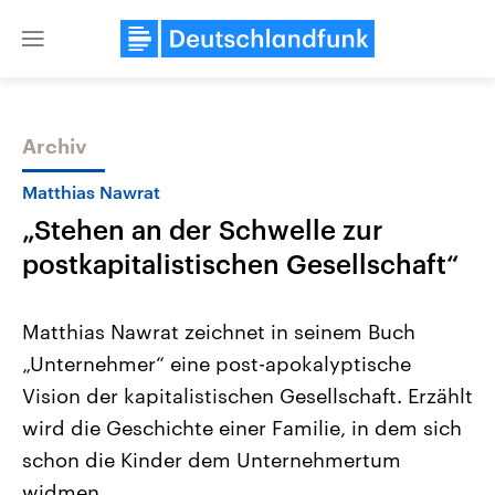
Close
menu
Archiv
Themen
Matthias Nawrat
„Stehen an der Schwelle zur
postkapitalistischen Gesellschaft“
Matthias Nawrat zeichnet in seinem Buch
„Unternehmer“ eine post-apokalyptische
USA
Nahostkonflikt
Vision der kapitalistischen Gesellschaft. Erzählt
Aktuelle Beiträge, Analysen und
Aktuelle Lage und Hinter
Der Überfall der palästine
Hintergründe
wird die Geschichte einer Familie, in dem sich
Wirtschaftlich und militärisch
Terrororganisation Hamas
gehören die Vereinigten Staaten zu
Oktober 2023 auf Israel ha
schon die Kinder dem Unternehmertum
den mächtigsten Ländern der Erde,
Region wieder die Gewalt 
widmen.
mit großem Einfluss auf das
Israel möchte die Hamas z