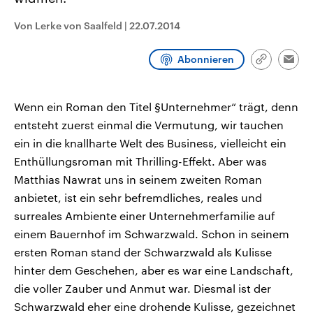
aktuelle Weltgeschehen.
Diese wird wie die Hisboll
Libanon vom Iran unterstüt
Von Lerke von Saalfeld
|
22.07.2014
Sendungen
Programm
Podcasts
Abonnieren
Link
Emai
kopieren/te
Audio-Archiv
Wenn ein Roman den Titel §Unternehmer“ trägt, denn
entsteht zuerst einmal die Vermutung, wir tauchen
ein in die knallharte Welt des Business, vielleicht ein
Enthüllungsroman mit Thrilling-Effekt. Aber was
Matthias Nawrat uns in seinem zweiten Roman
anbietet, ist ein sehr befremdliches, reales und
surreales Ambiente einer Unternehmerfamilie auf
einem Bauernhof im Schwarzwald. Schon in seinem
ersten Roman stand der Schwarzwald als Kulisse
hinter dem Geschehen, aber es war eine Landschaft,
die voller Zauber und Anmut war. Diesmal ist der
Schwarzwald eher eine drohende Kulisse, gezeichnet