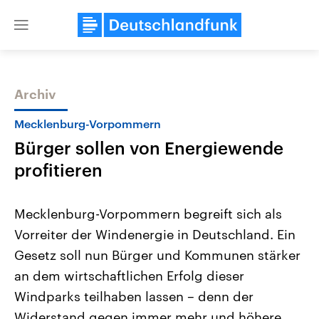
Close
menu
Archiv
Themen
Mecklenburg-Vorpommern
Bürger sollen von Energiewende
profitieren
Mecklenburg-Vorpommern begreift sich als
Vorreiter der Windenergie in Deutschland. Ein
Landtagswahl Sachsen-Anhalt
USA
Gesetz soll nun Bürger und Kommunen stärker
2026
Aktuelle Beiträge, Analys
Alle Informationen
Hintergründe
an dem wirtschaftlichen Erfolg dieser
Sachsen-Anhalt wählt am 6.
Wirtschaftlich und militäri
September 2026 einen neuen
gehören die Vereinigten S
Windparks teilhaben lassen – denn der
Landtag. Seit 2021 wird das
den mächtigsten Ländern 
Widerstand gegen immer mehr und höhere
Bundesland von einer Koalition aus
mit großem Einfluss auf d