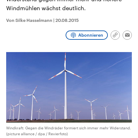
CDU, SPD und FDP regiert.-
aktuelle Weltgeschehen.
Windmühlen wächst deutlich.
Umfragen, Prognosen,
Wahlprogramme, aktuelle Berichte
Sendungen
Programm
Podcasts
und Hintergründe zu den Parteien
Von Silke Hasselmann
|
20.08.2015
und Kandidaten der anstehenden
Wahl.
Audio-Archiv
Abonnieren
Link
Emai
kopieren/te
Windkraft: Gegen die Windräder formiert sich immer mehr Widerstand.
(picture alliance / dpa / Revierfoto)