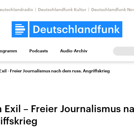
eutschlandradio
Deutschlandfunk Kultur
Deutschlandfunk No
rogramm
Podcasts
Audio-Archiv
Wirtschaft
Wissen
Kultur
Europa
Gesellschaf
xil - Freier Journalismus nach dem russ. Angriffskrieg
 Exil – Freier Journalismus 
iffskrieg
Nahostkonflikt
Iran
le Beiträge,
Aktuelle Lage und
Aktuelle Lage und