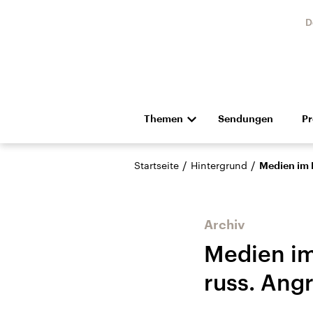
D
Themen
Sendungen
P
Die Nachrichten
Politik
/
/
Startseite
Hintergrund
Medien im E
Hörspiel und Feature
Musik
Archiv
Medien im
russ. Angr
Landtagswahl Sachsen-
USA
Anhalt 2026
Aktuel