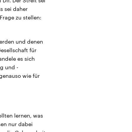
lf. Der Streit sei
s sei daher
rage zu stellen:
werden und denen
esellschaft für
andele es sich
g und -
 genauso wie für
ollten lernen, was
sen nur dabei