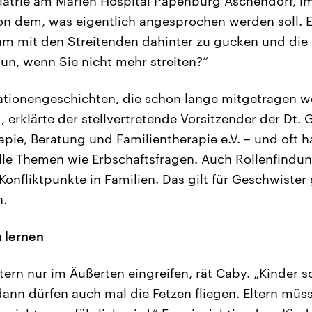
trie am Marien Hospital Papenburg Aschendorf, im D
n dem, was eigentlich angesprochen werden soll. E
m mit den Streitenden dahinter zu gucken und die F
un, wenn Sie nicht mehr streiten?“
rationengeschichten, die schon lange mitgetragen 
erklärte der stellvertretende Vorsitzender der Dt. G
pie, Beratung und Familientherapie e.V. – und oft h
lle Themen wie Erbschaftsfragen. Auch Rollenfindun
onfliktpunkte in Familien. Das gilt für Geschwister
n.
 lernen
ltern nur im Äußerten eingreifen, rät Caby. „Kinder s
 dann dürfen auch mal die Fetzen fliegen. Eltern müs