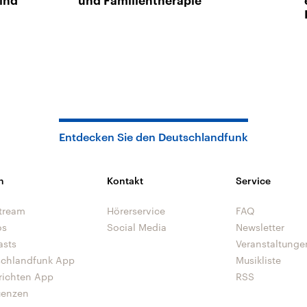
ind
und Familientherapie
Entdecken Sie den Deutschlandfunk
n
Kontakt
Service
tream
Hörerservice
FAQ
os
Social Media
Newsletter
asts
Veranstaltunge
schlandfunk App
Musikliste
richten App
RSS
uenzen