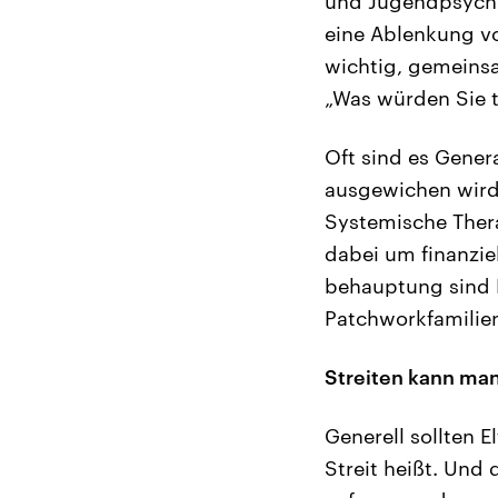
und Jugendpsychia
eine Ablenkung vo
wichtig, gemeinsa
„Was würden Sie t
Oft sind es Gene
ausgewichen wird, 
Systemische Thera
dabei um finanzie
behauptung sind K
Patchworkfamilie
Streiten kann man
Generell sollten E
Streit heißt. Und