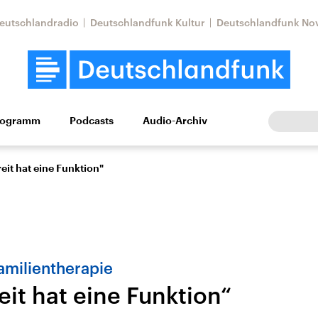
eutschlandradio
Deutschlandfunk Kultur
Deutschlandfunk No
rogramm
Podcasts
Audio-Archiv
Wirtschaft
Wissen
Kultur
Europa
Gesellschaf
reit hat eine Funktion"
amilientherapie
eit hat eine Funktion“
Nahostkonflikt
Iran
le Beiträge,
Aktuelle Lage und
Aktuelle Lage und