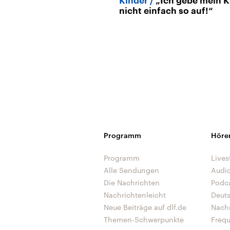
Kinder
„Ich gebe mein K
nicht einfach so auf!“
Programm
Höre
Programm
Lives
Alle Sendungen
Audi
Die Nachrichten
Podc
Nachrichtenleicht
Deut
Neue Beiträge auf dlf.de
Nach
Themen-Schwerpunkte
Freq