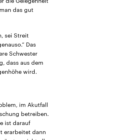
der die Gelegenheit
 man das gut
 sei Streit
genauso.“ Das
tere Schwester
ig, dass aus dem
ugenhöhe wird.
oblem, im Akutfall
rschung betreiben.
 ist darauf
t erarbeitet dann