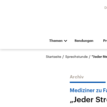
D
Themen
Sendungen
P
Die Nachrichten
Politik
/
/
Startseite
Sprechstunde
"Jeder St
Hörspiel und Feature
Musik
Archiv
Mediziner zu F
„Jeder Str
Landtagswahl Sachsen-
USA
Anhalt 2026
Aktuel