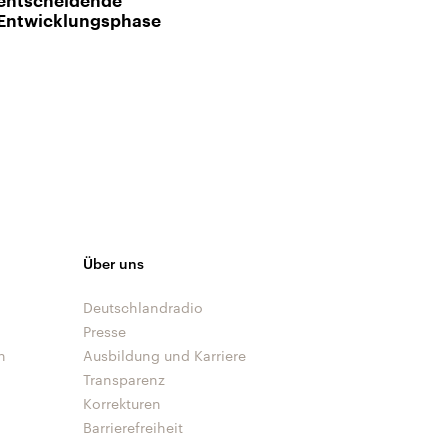
entscheidende
Entwicklungsphase
Über uns
Deutschlandradio
Presse
n
Ausbildung und Karriere
Transparenz
Korrekturen
Barrierefreiheit