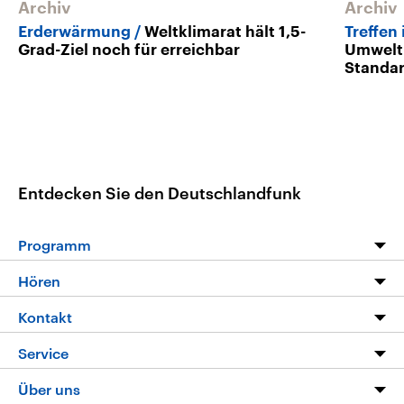
Archiv
Archiv
Erderwärmung
Weltklimarat hält 1,5-
Treffen
Grad-Ziel noch für erreichbar
Umweltm
Standar
Entdecken Sie den Deutschlandfunk
Programm
Programm
Hören
Alle Sendungen
Livestream
Kontakt
Die Nachrichten
Audios
Hörerservice
Service
Nachrichtenleicht
Podcasts
Social Media
FAQ
Über uns
Neue Beiträge auf dlf.de
Deutschlandfunk App