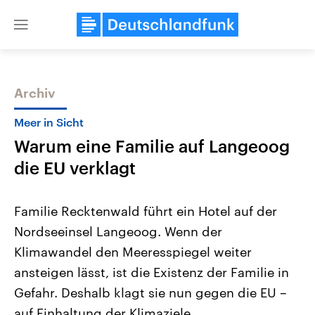
Close
menu
Archiv
Themen
Meer in Sicht
Warum eine Familie auf Langeoog
die EU verklagt
Familie Recktenwald führt ein Hotel auf der
Nordseeinsel Langeoog. Wenn der
Landtagswahl Sachsen-Anhalt
USA
Klimawandel den Meeresspiegel weiter
2026
Aktuelle Beiträge, Analys
Alle Informationen
Hintergründe
ansteigen lässt, ist die Existenz der Familie in
Sachsen-Anhalt wählt am 6.
Wirtschaftlich und militäri
September 2026 einen neuen
gehören die Vereinigten S
Gefahr. Deshalb klagt sie nun gegen die EU –
Landtag. Seit 2021 wird das
den mächtigsten Ländern 
auf Einhaltung der Klimaziele.
Bundesland von einer Koalition aus
mit großem Einfluss auf d