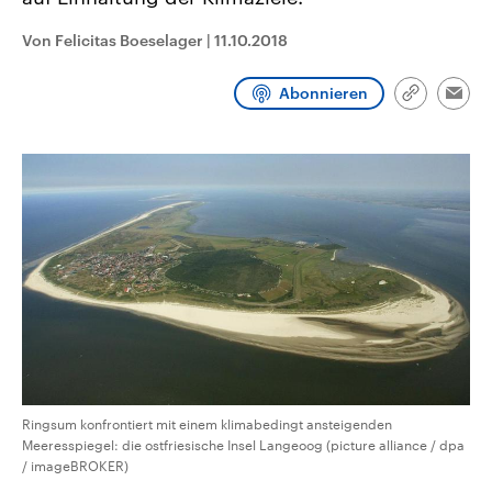
CDU, SPD und FDP regiert.-
aktuelle Weltgeschehen.
Umfragen, Prognosen,
Von Felicitas Boeselager
|
11.10.2018
Wahlprogramme, aktuelle Berichte
Sendungen
Programm
Podcasts
und Hintergründe zu den Parteien
und Kandidaten der anstehenden
Abonnieren
Wahl.
Link
Emai
kopieren/te
Audio-Archiv
Ringsum konfrontiert mit einem klimabedingt ansteigenden
Meeresspiegel: die ostfriesische Insel Langeoog (picture alliance / dpa
/ imageBROKER)