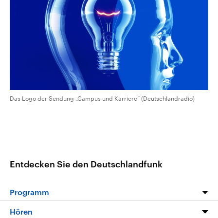
CDU, SPD und FDP regiert.-
aktuelle Weltgeschehen.
Umfragen, Prognosen,
Wahlprogramme, aktuelle Berichte
Sendungen
Programm
Podcasts
und Hintergründe zu den Parteien
und Kandidaten der anstehenden
Wahl.
Audio-Archiv
Das Logo der Sendung „Campus und Karriere“ (Deutschlandradio)
Entdecken Sie den Deutschlandfunk
Programm
Programm
Hören