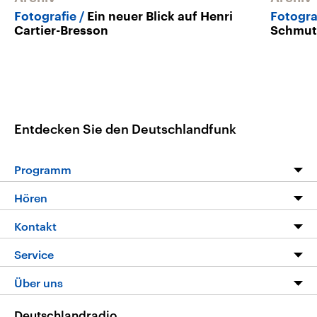
Fotografie
Ein neuer Blick auf Henri
Fotogr
Cartier-Bresson
Schmutz
Entdecken Sie den Deutschlandfunk
Programm
Programm
Hören
Alle Sendungen
Livestream
Kontakt
Die Nachrichten
Audios
Hörerservice
Service
Nachrichtenleicht
Podcasts
Social Media
FAQ
Über uns
Neue Beiträge auf dlf.de
Deutschlandfunk App
Newsletter
Deutschlandradio
Themen-Schwerpunkte
Nachrichten App
Deutschlandradio