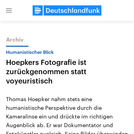
Close
menu
Archiv
Themen
Humanistischer Blick
Hoepkers Fotografie ist
zurückgenommen statt
voyeuristisch
Thomas Hoepker nahm stets eine
Landtagswahl Sachsen-Anhalt
USA
humanistische Perspektive durch die
2026
Aktuelle Beiträge, Analys
Alle Informationen
Hintergründe
Kameralinse ein und drückte im richtigen
Sachsen-Anhalt wählt am 6.
Wirtschaftlich und militäri
September 2026 einen neuen
gehören die Vereinigten S
Augenblick ab. Er war Dokumentator und
Landtag. Seit 2021 wird das
den mächtigsten Ländern 
Bundesland von einer Koalition aus
Fotokünstler zugleich. Seine Bilder überwinden
mit großem Einfluss auf d