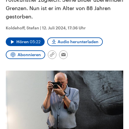
CDU, SPD und FDP regiert.-
aktuelle Weltgeschehen.
Grenzen. Nun ist er im Alter von 88 Jahren
Umfragen, Prognosen,
Wahlprogramme, aktuelle Berichte
gestorben.
Sendungen
Programm
Podcasts
und Hintergründe zu den Parteien
und Kandidaten der anstehenden
Wahl.
Koldehoff, Stefan
|
12. Juli 2024, 17:36 Uhr
Audio-Archiv
Hören
05:22
Audio herunterladen
Abonnieren
Link
Email
kopieren/teilen