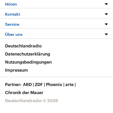
Programm
Hören
Alle Sendungen
Livestream
Kontakt
Die Nachrichten
Audios
Hörerservice
Service
Nachrichtenleicht
Podcasts
Social Media
FAQ
Über uns
Neue Beiträge auf dlf.de
Deutschlandfunk App
Newsletter
Deutschlandradio
Themen-Schwerpunkte
Nachrichten App
Deutschlandradio
Veranstaltungen
Presse
Frequenzen
Datenschutzerklärung
Musikliste
Ausbildung und Karriere
Nutzungsbedingungen
RSS
Transparenz
Impressum
Korrekturen
Barrierefreiheit
Partner
ARD
|
ZDF
|
Phoenix
|
arte
|
Chronik der Mauer
Deutschlandradio © 2026