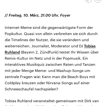
Link
Emai
CDU, SPD und FDP regiert.-
aktuelle Weltgeschehen.
kopieren/te
Umfragen, Prognosen,
Wahlprogramme, aktuelle Berichte
Sendungen
Programm
Podcasts
und Hintergründe zu den Parteien
// Freitag, 10. März, 21.00 Uhr, Foyer
und Kandidaten der anstehenden
Wahl.
Audio-Archiv
Internet-Meme sind die gegenwärtigste Form der
Popkultur. Quasi von allein verbreiten sie sich durch
die Timelines der Nutzer, die sie verändern und
weiterreichen. Journalist, Moderator und DJ
Tobias
Ruhland
(Bayern 2, Zündfunk) testet Ihr Wissen über
Remix-Kultur im Netz und in der Popmusik. Ein
interaktives Musikquiz zwischen Raten und Tanzen
mit jeder Menge Meme- und Mashup-Songs um
zentrale Fragen wie: Kann man die Beach Boys mit
Coldplay kreuzen oder Nirvana-Songs auf einer
Schneeschaufel nachspielen?
Tobias Ruhland veranstaltet gemeinsam mit Dirk van