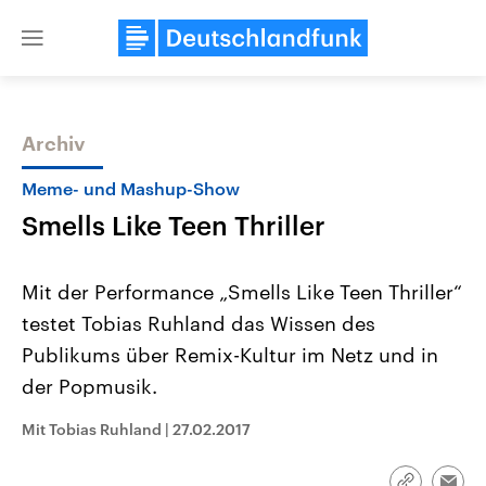
Close
menu
Archiv
Themen
Meme- und Mashup-Show
Smells Like Teen Thriller
Mit der Performance „Smells Like Teen Thriller“
testet Tobias Ruhland das Wissen des
Publikums über Remix-Kultur im Netz und in
Landtagswahl Sachsen-Anhalt
USA
der Popmusik.
2026
Aktuelle Beiträge, Analys
Alle Informationen
Hintergründe
Mit Tobias Ruhland
|
27.02.2017
Sachsen-Anhalt wählt am 6.
Wirtschaftlich und militäri
September 2026 einen neuen
gehören die Vereinigten S
Landtag. Seit 2021 wird das
den mächtigsten Ländern 
Bundesland von einer Koalition aus
mit großem Einfluss auf d