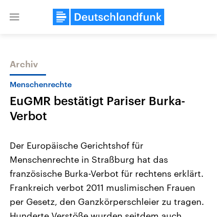
Close
menu
Archiv
Themen
Menschenrechte
EuGMR bestätigt Pariser Burka-
Verbot
Der Europäische Gerichtshof für
Menschenrechte in Straßburg hat das
Landtagswahl Sachsen-Anhalt
USA
französische Burka-Verbot für rechtens erklärt.
2026
Aktuelle Beiträge, Analys
Alle Informationen
Hintergründe
Frankreich verbot 2011 muslimischen Frauen
Sachsen-Anhalt wählt am 6.
Wirtschaftlich und militäri
September 2026 einen neuen
gehören die Vereinigten S
per Gesetz, den Ganzkörperschleier zu tragen.
Landtag. Seit 2021 wird das
den mächtigsten Ländern 
Hunderte Verstöße wurden seitdem auch
Bundesland von einer Koalition aus
mit großem Einfluss auf d