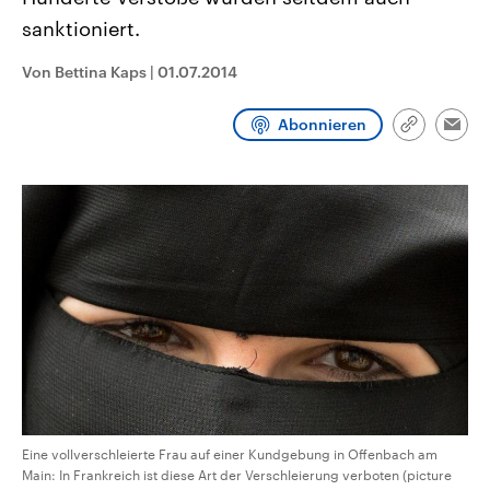
CDU, SPD und FDP regiert.-
aktuelle Weltgeschehen.
sanktioniert.
Umfragen, Prognosen,
Wahlprogramme, aktuelle Berichte
Sendungen
Programm
Podcasts
und Hintergründe zu den Parteien
Von Bettina Kaps
|
01.07.2014
und Kandidaten der anstehenden
Wahl.
Audio-Archiv
Abonnieren
Link
Emai
kopieren/te
Eine vollverschleierte Frau auf einer Kundgebung in Offenbach am
Main: In Frankreich ist diese Art der Verschleierung verboten (picture