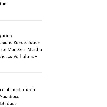
den.
gerich
sische Konstellation
ihrer Mentorin Martha
ieses Verhältnis –
e sich auch durch
Aus dieser
ßt, dass