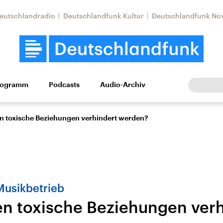
eutschlandradio
Deutschlandfunk Kultur
Deutschlandfunk No
rogramm
Podcasts
Audio-Archiv
Wirtschaft
Wissen
Kultur
Europa
Gesellschaf
n toxische Beziehungen verhindert werden?
Musikbetrieb
n toxische Beziehungen verh
Nahostkonflikt
Iran
le Beiträge,
Aktuelle Lage und
Aktuelle Lage und