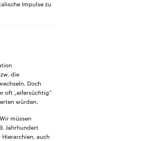
kalische Impulse zu
ation
zw. die
 wechseln. Doch
r oft „eifersüchtig“
werten würden.
„Wir müssen
9. Jahrhundert
r Hierarchien, auch