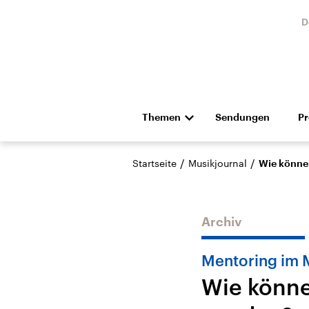
D
Themen
Sendungen
P
Die Nachrichten
Politik
/
/
Startseite
Musikjournal
Wie könne
Hörspiel und Feature
Musik
Archiv
Mentoring im 
Wie könne
Landtagswahl Sachsen-
USA
Anhalt 2026
Aktuel