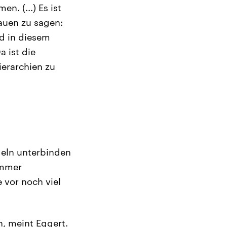
n. (...) Es ist
rauen zu sagen:
d in diesem
 ist die
ierarchien zu
eln unterbinden
immer
 vor noch viel
n, meint Eggert.