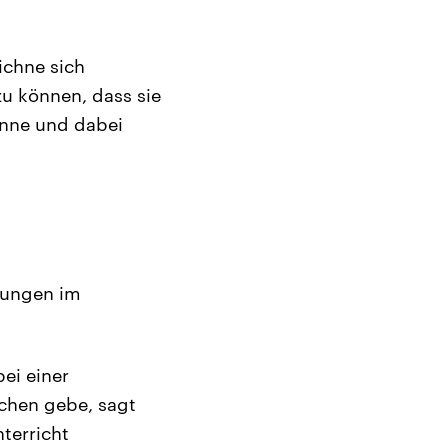
ichne sich
zu können, dass sie
könne und dabei
hungen im
bei einer
ichen gebe, sagt
terricht