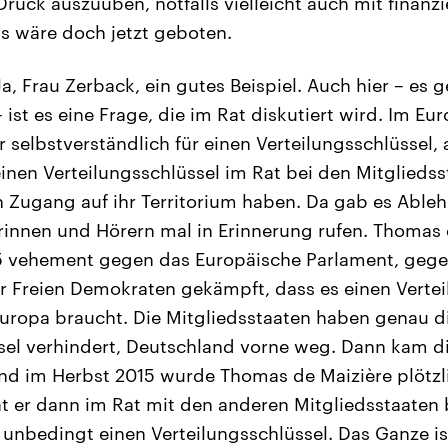
ruck auszuüben, notfalls vielleicht auch mit finanzi
s wäre doch jetzt geboten.
a, Frau Zerback, ein gutes Beispiel. Auch hier – es 
 ist es eine Frage, die im Rat diskutiert wird. Im Eu
 selbstverständlich für einen Verteilungsschlüssel,
einen Verteilungsschlüssel im Rat bei den Mitgliedss
n Zugang auf ihr Territorium haben. Da gab es Ableh
rinnen und Hörern mal in Erinnerung rufen. Thomas 
5 vehement gegen das Europäische Parlament, gege
r Freien Demokraten gekämpft, dass es einen Vertei
uropa braucht. Die Mitgliedsstaaten haben genau d
sel verhindert, Deutschland vorne weg. Dann kam d
und im Herbst 2015 wurde Thomas de Maizière plötz
t er dann im Rat mit den anderen Mitgliedsstaate
nbedingt einen Verteilungsschlüssel. Das Ganze is