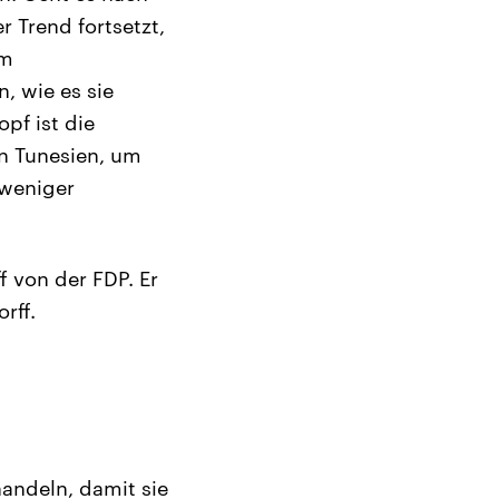
r Trend fortsetzt,
um
, wie es sie
pf ist die
in Tunesien, um
 weniger
 von der FDP. Er
rff.
handeln, damit sie