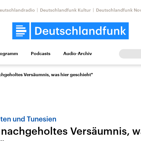
eutschlandradio
Deutschlandfunk Kultur
Deutschlandfunk No
rogramm
Podcasts
Audio-Archiv
Wirtschaft
Wissen
Kultur
Europa
Gesellschaf
nachgeholtes Versäumnis, was hier geschieht"
pten und Tunesien
in nachgeholtes Versäumnis, w
tkonflikt
Iran
Faktenchecks
In unseren Faktenc
lle Lage und
Aktuelle Lage und