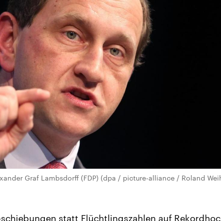
exander Graf Lambsdorff (FDP) (dpa / picture-alliance / Roland Wei
schiebungen statt Flüchtlingszahlen auf Rekordhoc