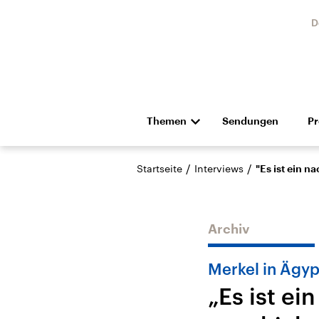
D
Themen
Sendungen
P
Die Nachrichten
Politik
/
/
Startseite
Interviews
"Es ist ein 
Hörspiel und Feature
Musik
Archiv
Merkel in Ägy
„Es ist e
USA
Nahos
Aktuelle Beiträge,
Aktue