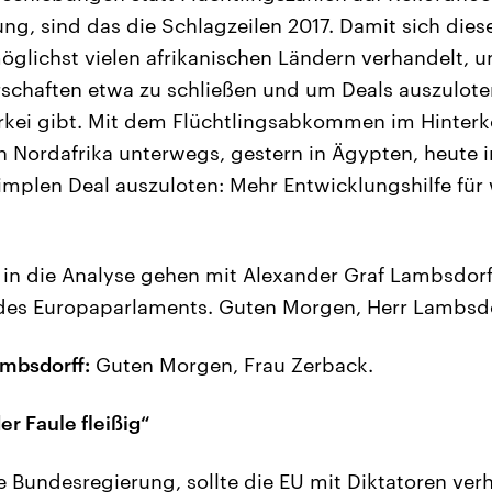
g, sind das die Schlagzeilen 2017. Damit sich diese
möglichst vielen afrikanischen Ländern verhandelt, 
schaften etwa zu schließen und um Deals auszuloten
ürkei gibt. Mit dem Flüchtlingsabkommen im Hinterko
 in Nordafrika unterwegs, gestern in Ägypten, heute 
simplen Deal auszuloten: Mehr Entwicklungshilfe für
 in die Analyse gehen mit Alexander Graf Lambsdorff
 des Europaparlaments. Guten Morgen, Herr Lambsdo
mbsdorff:
Guten Morgen, Frau Zerback.
r Faule fleißig“
e Bundesregierung, sollte die EU mit Diktatoren ver