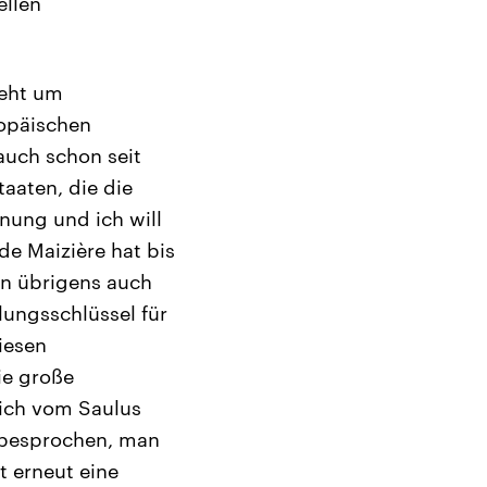
ellen
geht um
ropäischen
 auch schon seit
taaten, die die
nung und ich will
de Maizière hat bis
n übrigens auch
lungsschlüssel für
iesen
ie große
lich vom Saulus
n besprochen, man
t erneut eine