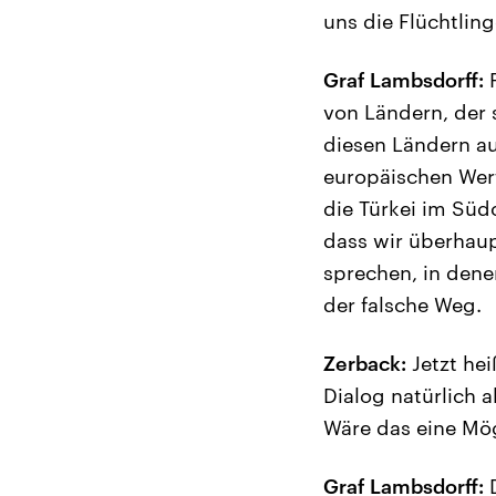
uns die Flüchtlin
Graf Lambsdorff:
F
von Ländern, der s
diesen Ländern au
europäischen Wert
die Türkei im Süd
dass wir überhaup
sprechen, in dene
der falsche Weg.
Zerback:
Jetzt hei
Dialog natürlich a
Wäre das eine Mög
Graf Lambsdorff:
D