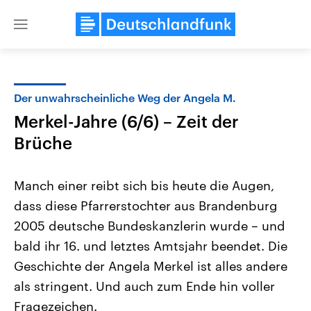
Close
menu
Der unwahrscheinliche Weg der Angela M.
Themen
Merkel-Jahre (6/6) – Zeit der
Brüche
Manch einer reibt sich bis heute die Augen,
dass diese Pfarrerstochter aus Brandenburg
2005 deutsche Bundeskanzlerin wurde – und
Landtagswahl Sachsen-Anhalt
USA
bald ihr 16. und letztes Amtsjahr beendet. Die
2026
Aktuelle Beiträge, Analys
Geschichte der Angela Merkel ist alles andere
Alle Informationen
Hintergründe
Sachsen-Anhalt wählt am 6.
Wirtschaftlich und militäri
als stringent. Und auch zum Ende hin voller
September 2026 einen neuen
gehören die Vereinigten S
Landtag. Seit 2021 wird das
den mächtigsten Ländern 
Fragezeichen.
Bundesland von einer Koalition aus
mit großem Einfluss auf d