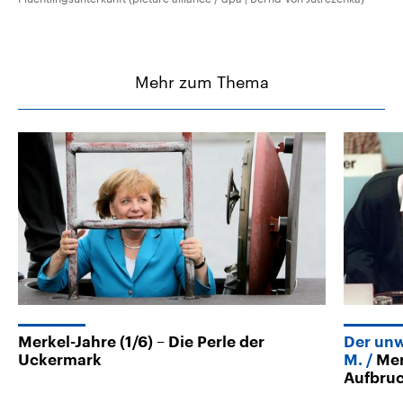
Mehr zum Thema
Merkel-Jahre (1/6) – Die Perle der
Der unw
Uckermark
M.
Mer
Aufbru