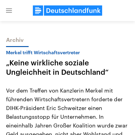
Close
menu
Archiv
Themen
Merkel trifft Wirtschaftsvertreter
„Keine wirkliche soziale
Ungleichheit in Deutschland“
Vor dem Treffen von Kanzlerin Merkel mit
führenden Wirtschaftsvertretern forderte der
Landtagswahl Sachsen-Anhalt
USA
DIHK-Präsident Eric Schweitzer einen
2026
Aktuelle Beiträge, Analys
Alle Informationen
Hintergründe
Belastungsstopp für Unternehmen. In
Sachsen-Anhalt wählt am 6.
Wirtschaftlich und militäri
September 2026 einen neuen
gehören die Vereinigten S
eineinhalb Jahren Großer Koalition wurde zwar
Landtag. Seit 2021 wird das
den mächtigsten Ländern 
Geld ausgegeben, nicht aber Wohlstand und
Bundesland von einer Koalition aus
mit großem Einfluss auf d