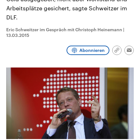
CDU, SPD und FDP regiert.-
aktuelle Weltgeschehen.
Arbeitsplätze gesichert, sagte Schweitzer im
Umfragen, Prognosen,
Wahlprogramme, aktuelle Berichte
DLF.
Sendungen
Programm
Podcasts
und Hintergründe zu den Parteien
und Kandidaten der anstehenden
Wahl.
Eric Schweitzer im Gespräch mit Christoph Heinemann
|
Audio-Archiv
13.03.2015
Abonnieren
Link
Emai
kopieren/te