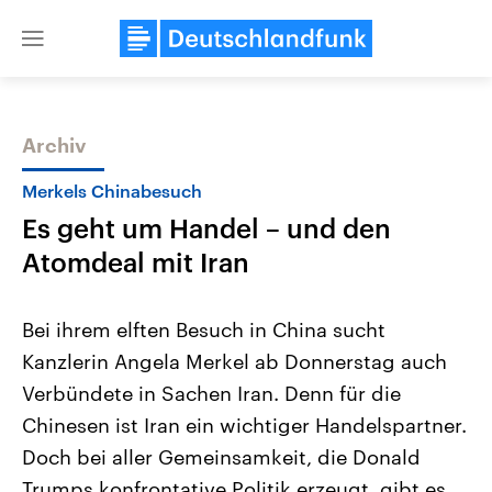
Close
menu
Archiv
Themen
Merkels Chinabesuch
Es geht um Handel – und den
Atomdeal mit Iran
Bei ihrem elften Besuch in China sucht
Kanzlerin Angela Merkel ab Donnerstag auch
Landtagswahl Sachsen-Anhalt
USA
Verbündete in Sachen Iran. Denn für die
2026
Aktuelle Beiträge, Analys
Alle Informationen
Hintergründe
Chinesen ist Iran ein wichtiger Handelspartner.
Sachsen-Anhalt wählt am 6.
Wirtschaftlich und militäri
September 2026 einen neuen
gehören die Vereinigten S
Doch bei aller Gemeinsamkeit, die Donald
Landtag. Seit 2021 wird das
den mächtigsten Ländern 
Trumps konfrontative Politik erzeugt, gibt es
Bundesland von einer Koalition aus
mit großem Einfluss auf d