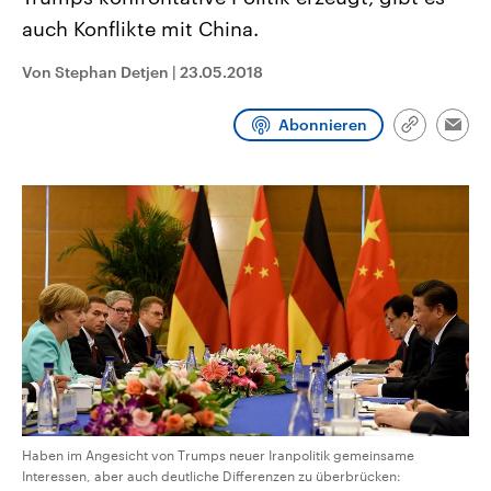
CDU, SPD und FDP regiert.-
aktuelle Weltgeschehen.
auch Konflikte mit China.
Umfragen, Prognosen,
Wahlprogramme, aktuelle Berichte
Sendungen
Programm
Podcasts
und Hintergründe zu den Parteien
Von Stephan Detjen
|
23.05.2018
und Kandidaten der anstehenden
Wahl.
Audio-Archiv
Abonnieren
Link
Emai
kopieren/te
Haben im Angesicht von Trumps neuer Iranpolitik gemeinsame
Interessen, aber auch deutliche Differenzen zu überbrücken: