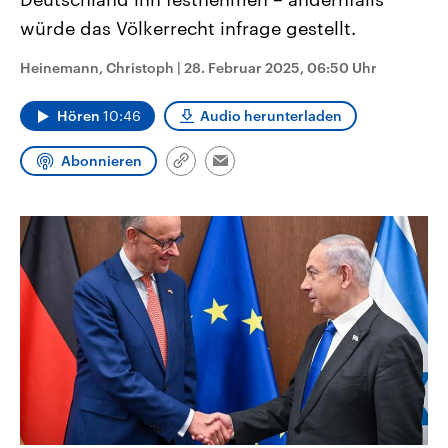
aktuelle Weltgeschehen.
Diese wird wie die Hisboll
würde das Völkerrecht infrage gestellt.
Libanon vom Iran unterstüt
Sendungen
Programm
Podcasts
Heinemann, Christoph
|
28. Februar 2025, 06:50 Uhr
Audio-Archiv
Hören
10:46
Audio herunterladen
Abonnieren
Link
Email
kopieren/teilen