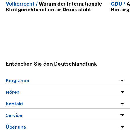
Völkerrecht
Warum der Internationale
CDU
A
Strafgerichtshof unter Druck steht
Hinter
Entdecken Sie den Deutschlandfunk
Programm
Programm
Hören
Alle Sendungen
Livestream
Kontakt
Die Nachrichten
Audios
Hörerservice
Service
Nachrichtenleicht
Podcasts
Social Media
FAQ
Über uns
Neue Beiträge auf dlf.de
Deutschlandfunk App