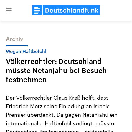
Close
menu
Archiv
Themen
Wegen Haftbefehl
Völkerrechtler: Deutschland
müsste Netanjahu bei Besuch
festnehmen
Der Völkerrechtler Claus Kreß hofft, dass
USA
Nahostkonflikt
Friedrich Merz seine Einladung an Israels
Aktuelle Beiträge, Analysen und
Aktuelle Lage und Hinter
Der Überfall der palästine
Hintergründe
Premier überdenkt. Da gegen Netanjahu ein
Wirtschaftlich und militärisch
Terrororganisation Hamas
gehören die Vereinigten Staaten zu
Oktober 2023 auf Israel ha
internationaler Haftbefehl vorliegt, müsste
den mächtigsten Ländern der Erde,
Region wieder die Gewalt 
mit großem Einfluss auf das
Deutschland ihn festnehmen – andernfalls
Israel möchte die Hamas z