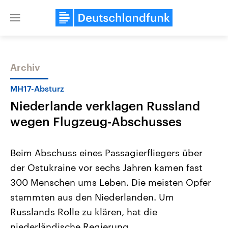
Close
menu
Archiv
Themen
MH17-Absturz
Niederlande verklagen Russland
wegen Flugzeug-Abschusses
Beim Abschuss eines Passagierfliegers über
der Ostukraine vor sechs Jahren kamen fast
Landtagswahl Sachsen-Anhalt
USA
300 Menschen ums Leben. Die meisten Opfer
2026
Aktuelle Beiträge, Analys
Alle Informationen
Hintergründe
stammten aus den Niederlanden. Um
Sachsen-Anhalt wählt am 6.
Wirtschaftlich und militäri
September 2026 einen neuen
gehören die Vereinigten S
Russlands Rolle zu klären, hat die
Landtag. Seit 2021 wird das
den mächtigsten Ländern 
niederländische Regierung
Bundesland von einer Koalition aus
mit großem Einfluss auf d